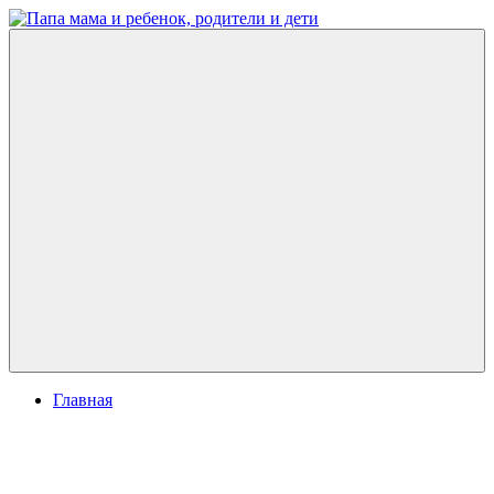
Перейти
к
Папа
развитие
содержимому
мама
ребенка,
и
игры
ребенок,
для
родители
детей
и
дети
Меню
Главная