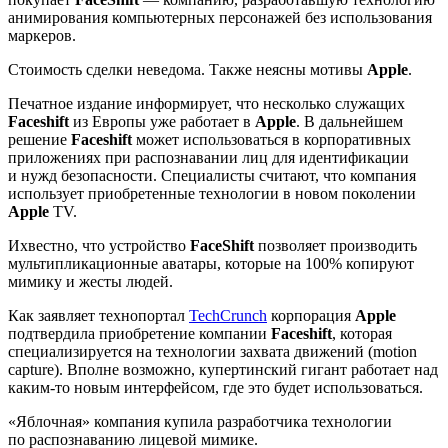
анимирования компьютерных персонажей без использования
маркеров.
Стоимость сделки неведома. Также неясны мотивы
Apple
.
Печатное издание информирует, что несколько служащих
Faceshift
из Европы уже работает в
Apple
. В дальнейшем
решение
Faceshift
может использоваться в корпоративных
приложениях при распознавании лиц для идентификации
и нужд безопасности. Специалисты считают, что компания
использует приобретенные технологии в новом поколении
Apple
TV.
Ихвестно, что устройство
FaceShift
позволяет производить
мультипликационные аватары, которые на 100% копируют
мимику и жесты людей.
Как заявляет технопортал
TechCrunch
корпорация
Apple
подтвердила приобретение компании
Faceshift
, которая
специализируется на технологии захвата движений (motion
capture). Вполне возможно, купертинский гигант работает над
каким-то новым интерфейсом, где это будет использоваться.
«Яблочная» компания купила разработчика технологии
по распознаванию лицевой мимике.