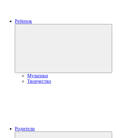
Ребенок
Развернуть
дочернее
меню
Мультики
Творчество
Родители
Развернуть