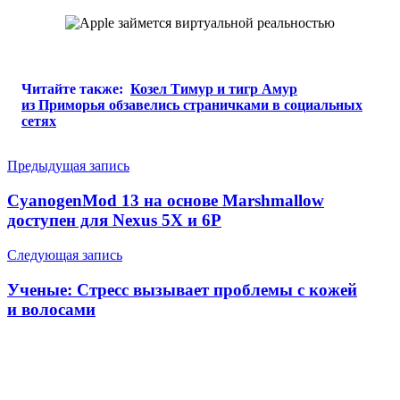
Читайте также:
Козел Тимур и тигр Амур
из Приморья обзавелись страничками в социальных
сетях
Навигация
Предыдущая запись
по
CyanogenMod 13 на основе Marshmallow
записям
доступен для Nexus 5X и 6P
Следующая запись
Ученые: Стресс вызывает проблемы с кожей
и волосами