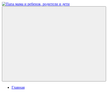
Перейти
к
Папа
развитие
содержимому
мама
ребенка,
и
игры
ребенок,
для
родители
детей
и
дети
Меню
Главная