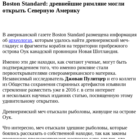
Boston Standard: древнейшие римляне могли
открыть Северную Америку
В американской газете Boston Standard размещена информация
об
археологах
, которым удалось найти древнеримский меч-
гладиус и фрагменты корабля на территории прибрежного
острова Оук канадской провинции Новая Шотландия.
Именно эти две находки, как считают ученые, могут быть
подтверждением того, что именно римляне стали
первооткрывателями североамериканского материка.
Независимый исследователь
Джован Пулитцер
и его коллеги
из Общества сохранения старинных артефактов изъявили
стремление разместить уже в 2016 г. в сети интернет
и нескольких научных изданиях статью, посвященную этому
удивительному открытию.
Древнеримский меч отыскали рыболовы, живущие на острове
Оук.
Что интересно, меч отыскали здешние рыболовы, которые
боялись рассказать о собственной находке, так как законы
провинции предусматривают жестокую кару для тех, кто