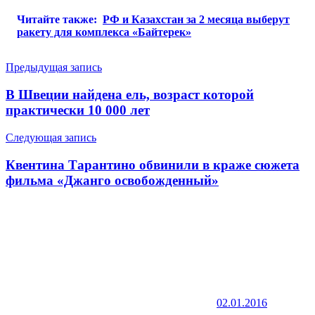
Читайте также:
РФ и Казахстан за 2 месяца выберут
ракету для комплекса «Байтерек»
Навигация
Предыдущая запись
по
В Швеции найдена ель, возраст которой
записям
практически 10 000 лет
Следующая запись
Квентина Тарантино обвинили в краже сюжета
фильма «Джанго освобожденный»
02.01.2016