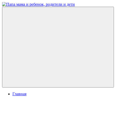
Перейти
к
Папа
развитие
содержимому
мама
ребенка,
и
игры
ребенок,
для
родители
детей
и
дети
Меню
Главная