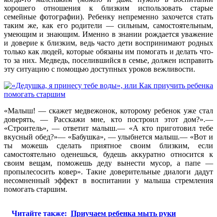
хорошего отношения к близким использовать старые
семейные фотографии). Ребенку непременно захочется стать
таким же, как его родители — сильным, самостоятельным,
умеющим и знающим. Именно в знании рождается уважение
и доверие к близким, ведь часто дети воспринимают родных
только как людей, которые обязаны им помогать и делать что-
то за них. Медведь, поселившийся в семье, должен исправить
эту ситуацию с помощью доступных уроков вежливости.
«Малыш! — скажет медвежонок, которому ребенок уже стал
доверять, — Расскажи мне, кто построил этот дом?».—
«Строитель», — ответит малыш.— «А кто приготовил тебе
вкусный обед?»— «Бабушка», — улыбнется малыш.— «Вот и
ты можешь сделать приятное своим близким, если
самостоятельно оденешься, будешь аккуратно относится к
своим вещам, поможешь деду вынести мусор, а папе —
пропылесосить ковер». Такие доверительные диалоги дадут
несомненный эффект в воспитании у малыша стремления
помогать старшим.
Читайте также:
Приучаем ребенка мыть руки