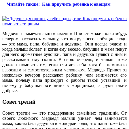
Читайте также:
Как приучить ребенка к овощам
Медведь с замечательным именем Привет может как-нибудь
вечером рассказать малышу, что вокруг него любящие люди
— это мама, папа, бабушка и дедушка. Они всегда рядом: и
когда малыш болеет, и когда ему весело, бабушка и мама пекут
для него ароматные булочки, папа и дедушка гуляют с ним и
рассказывают ему сказки. В свою очередь, и малыш тоже
должен помогать им, если считает себя хотя бы немножко
взрослым и самостоятельным человеком. Медведь Привет за
несколько вечеров расскажет ребенку, чем занимается его
мама, почему папа приходит с работы такой уставший, и
почему у бабушки все лицо в морщинках, а руки такие
добрые.
Совет третий
Совет третий — это поддержание семейных традиций. От
своего любимого Медведя малыш узнает, чем занимается
мама, каким был дедушка в молодые годы, что папа тоже был
когда-то маленьким (можно и даже нужно в воспитании