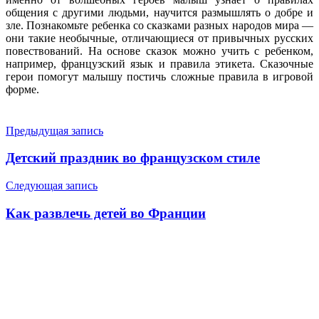
общения с другими людьми, научится размышлять о добре и
зле. Познакомьте ребенка со сказками разных народов мира —
они такие необычные, отличающиеся от привычных русских
повествований. На основе сказок можно учить с ребенком,
например, французский язык и правила этикета. Сказочные
герои помогут малышу постичь сложные правила в игровой
форме.
Навигация
Предыдущая запись
по
Детский праздник во французском стиле
записям
Следующая запись
Как развлечь детей во Франции