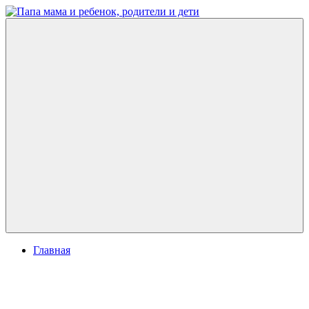
Перейти
к
Папа
развитие
содержимому
мама
ребенка,
и
игры
ребенок,
для
родители
детей
и
дети
Меню
Главная