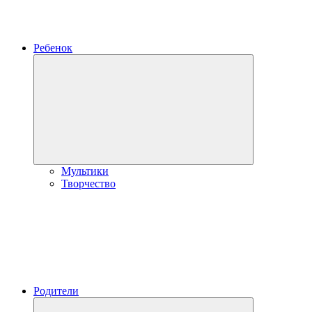
Ребенок
Развернуть
дочернее
меню
Мультики
Творчество
Родители
Развернуть