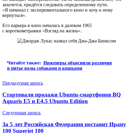
захочется, придётся следовать определенному пути.
«Я начинал с экспериментального кино и хочу к нему
вернуться».
Его карьера в кино началась в далеком 1965
с короткометражки «Взгляд на жизнь».
Читайте также:
Инженеры объяснили различия
в питье воды собаками и кошками
Навигация
Предыдущая запись
по
Стартовали продажи Ubuntu-смартфонов BQ
записям
Aquaris E5 и E4.5 Ubuntu Edition
Следующая запись
За 5 лет Российская Федерация поставит Ирану
100 Superjet 100