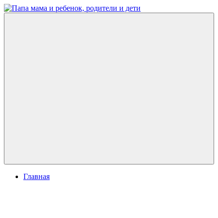
Перейти
к
Папа
развитие
содержимому
мама
ребенка,
и
игры
ребенок,
для
родители
детей
и
дети
Меню
Главная