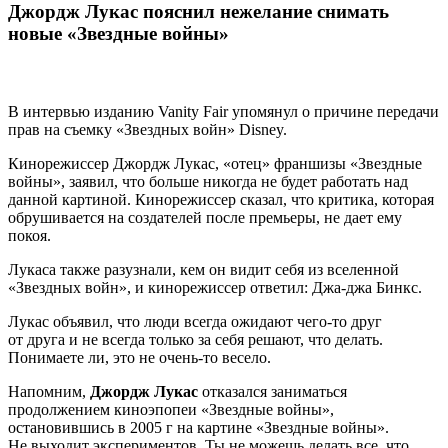
Джордж Лукас пояснил нежелание снимать
новые «Звездные войны»
В интервью изданию Vanity Fair упомянул о причине передачи
прав на съемку «Звездных войн» Disney.
Кинорежиссер Джордж Лукас, «отец» франшизы «Звездные
войны», заявил, что больше никогда не будет работать над
данной картиной. Кинорежиссер сказал, что критика, которая
обрушивается на создателей после премьеры, не дает ему
покоя.
Лукаса также разузнали, кем он видит себя из вселенной
«Звездных войн», и кинорежиссер ответил: Джа-джа Бинкс.
Лукас объявил, что люди всегда ожидают чего-то друг
от друга и не всегда только за себя решают, что делать.
Понимаете ли, это не очень-то весело.
Напомним,
Джордж Лукас
отказался заниматься
продолжением киноэпопеи «Звездные войны»,
остановившись в 2005 г на картине «Звездные войны».
Не выходит экспериментов. Ты не можешь делать все, что