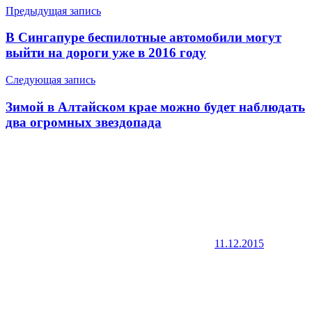
Навигация
Предыдущая запись
по
В Сингапуре беспилотные автомобили могут
записям
выйти на дороги уже в 2016 году
Следующая запись
Зимой в Алтайском крае можно будет наблюдать
два огромных звездопада
11.12.2015