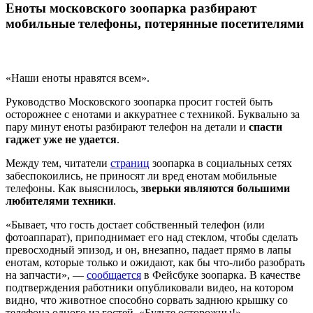
Еноты московского зоопарка разбирают
мобильные телефоны, потерянные посетителями
«Наши еноты нравятся всем».
Руководство Московского зоопарка просит гостей быть
осторожнее с енотами и аккуратнее с техникой. Буквально за
пару минут еноты разбирают телефон на детали и
спасти
гаджет уже не удается
.
Между тем, читатели
страниц
зоопарка в социальных сетях
забеспокоились, не приносят ли вред енотам мобильные
телефоны. Как выяснилось,
зверьки являются большими
любителями техники
.
«Бывает, что гость достает собственный телефон (или
фотоаппарат), приподнимает его над стеклом, чтобы сделать
превосходный эпизод, и он, внезапно, падает прямо в лапы
енотам, которые только и ожидают, как бы что-либо разобрать
на запчасти», —
сообщается
в Фейсбуке зоопарка. В качестве
подтверждения работники опубликовали видео, на котором
видно, что животное способно сорвать заднюю крышку со
телефона одного из гостей. «Будьте осторожны!» —