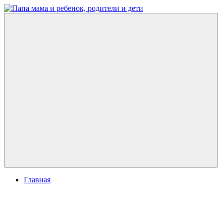
Перейти
к
Папа
развитие
содержимому
мама
ребенка,
и
игры
ребенок,
для
родители
детей
и
дети
Меню
Главная