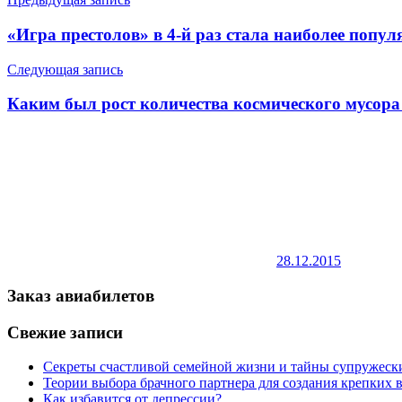
«Игра престолов» в 4-й раз стала наиболее попу
Следующая запись
Каким был рост количества космического мусора 
28.12.2015
Заказ авиабилетов
Свежие записи
Секреты счастливой семейной жизни и тайны супружес
Теории выбора брачного партнера для создания крепких
Как избавится от депрессии?