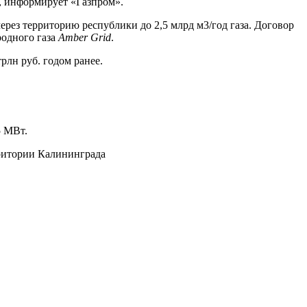
ь, информирует «Газпром».
через территорию республики до 2,5 млрд м3/год газа. Договор
родного газа
Amber
Grid
.
рлн руб. годом ранее.
5 МВт.