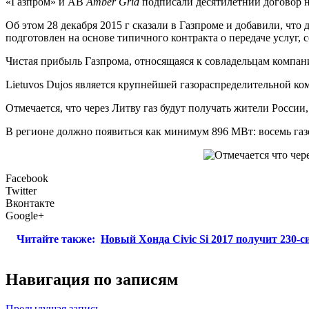
«Газпром» и АВ
Amber
Grid
подписали десятилетний договор н
Об этом 28 декабря 2015 г сказали в Газпроме и добавили, что
подготовлен на основе типичного контракта о передаче услуг,
Чистая прибыль Газпрома, относящаяся к совладельцам компании
Lietuvos Dujos является крупнейшей газораспределительной ко
Отмечается, что через Литву газ будут получать жители Росси
В регионе должно появиться как минимум 896 МВт: восемь га
Facebook
Twitter
Вконтакте
Google+
Читайте также:
Новый Хонда Civic Si 2017 получит 230-
Навигация по записям
Предыдущая запись