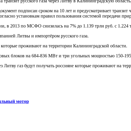
а транзит русского газа через Литву в Калининградскую област
 документ подписан сроком на 10 лет и предусматривает транзит 
 согласно установкам правил пользования системой передачи при
, в 2013 по МСФО снизилась на 7% до 1.139 трлн руб. с 1.224 т
мпанией Литвы и импортёром русского газа.
и, которые проживают на территории Калининградской области.
зовых блоков на 684-836 МВт и три угольных мощностью 150-19
сильный мотор