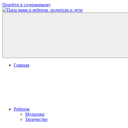
Перейти к содержимому
Папа
развитие
мама
ребенка,
и
игры
ребенок,
для
родители
детей
и
дети
Главная
Ребенок
Мультики
Творчество