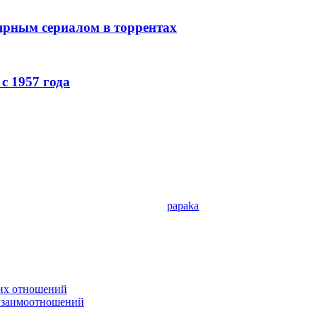
лярным сериалом в торрентах
с 1957 года
papaka
ких отношений
 взаимоотношений