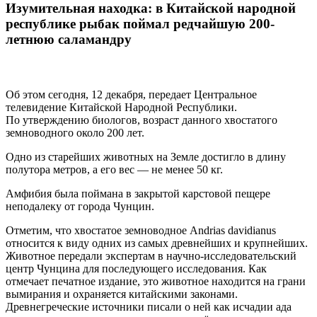
Изумительная находка: в Китайской народной
республике рыбак поймал редчайшую 200-
летнюю саламандру
Об этом сегодня, 12 декабря, передает Центральное
телевидение Китайской Народной Республики.
По утверждению биологов, возраст данного хвостатого
земноводного около 200 лет.
Одно из старейших животных на Земле достигло в длину
полутора метров, а его вес — не менее 50 кг.
Амфибия была поймана в закрытой карстовой пещере
неподалеку от города Чунцин.
Отметим, что хвостатое земноводное Andrias davidianus
относится к виду одних из самых древнейших и крупнейших.
Животное передали экспертам в научно-исследовательский
центр Чунцина для последующего исследования. Как
отмечает печатное издание, это животное находится на грани
вымирания и охраняется китайскими законами.
Древнегреческие источники писали о ней как исчадии ада