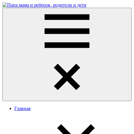
Перейти
к
Папа
развитие
содержимому
мама
ребенка,
и
игры
ребенок,
для
родители
детей
и
дети
Меню
Главная