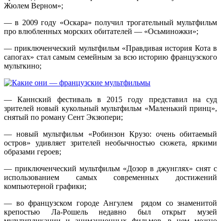
Жюлем Верном»;
— в 2009 году «Оскара» получил трогательный мультфильм
про влюбленных морских обитателей — «Осьминожки»;
— приключенческий мультфильм «Правдивая история Кота в
сапогах» стал самым семейным за всю историю французского
мульткино;
— Каннский фестиваль в 2015 году представил на суд
зрителей новый кукольный мультфильм «Маленький принц»,
снятый по роману Сент Экзюпери;
— новый мультфильм «Робинзон Крузо: очень обитаемый
остров» удивляет зрителей необычностью сюжета, яркими
образами героев;
— приключенческий мультфильм «Дозор в джунглях» снят с
использованием самых современных достижений
компьютерной графики;
— во французском городе Ангулем рядом со знаменитой
крепостью Ла-Рошель недавно был открыт музей
мультипликации и анимационных фильмов, в нем можно