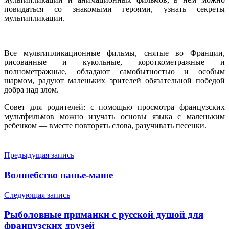
повидаться со знакомыми героями, узнать секреты
мультипликации.
Все мультипликационные фильмы, снятые во Франции,
рисованные и кукольные, короткометражные и
полнометражные, обладают самобытностью и особым
шармом, радуют маленьких зрителей обязательной победой
добра над злом.
Совет для родителей: с помощью просмотра французских
мультфильмов можно изучать основы языка с маленьким
ребенком — вместе повторять слова, разучивать песенки.
Навигация
Предыдущая запись
по
Волшебство папье-маше
записям
Следующая запись
Рыболовные приманки с русской душой для
французских друзей