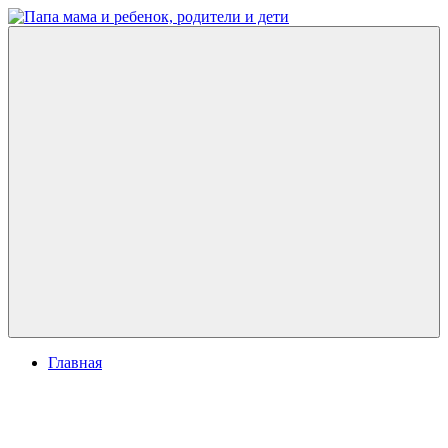
Перейти
к
Папа
развитие
содержимому
мама
ребенка,
и
игры
ребенок,
для
родители
детей
и
дети
Меню
Главная