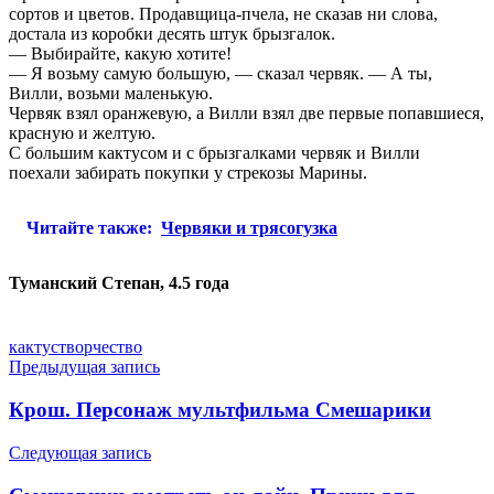
сортов и цветов. Продавщица-пчела, не сказав ни слова,
достала из коробки десять штук брызгалок.
— Выбирайте, какую хотите!
— Я возьму самую большую, — сказал червяк. — А ты,
Вилли, возьми маленькую.
Червяк взял оранжевую, а Вилли взял две первые попавшиеся,
красную и желтую.
С большим кактусом и с брызгалками червяк и Вилли
поехали забирать покупки у стрекозы Марины.
Читайте также:
Червяки и трясогузка
Туманский Степан, 4.5 года
кактус
творчество
Навигация
Предыдущая запись
по
Крош. Персонаж мультфильма Смешарики
записям
Следующая запись