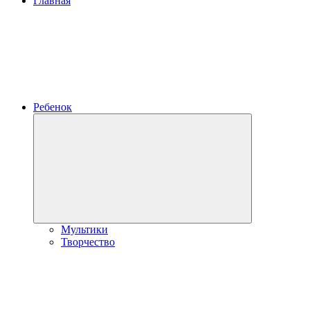
Главная
Ребенок
Развернуть
дочернее
меню
Мультики
Творчество