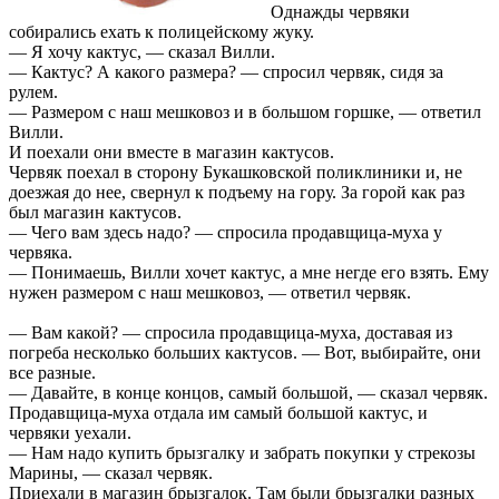
Однажды червяки
собирались ехать к полицейскому жуку.
— Я хочу кактус, — сказал Вилли.
— Кактус? А какого размера? — спросил червяк, сидя за
рулем.
— Размером с наш мешковоз и в большом горшке, — ответил
Вилли.
И поехали они вместе в магазин кактусов.
Червяк поехал в сторону Букашковской поликлиники и, не
доезжая до нее, свернул к подъему на гору. За горой как раз
был магазин кактусов.
— Чего вам здесь надо? — спросила продавщица-муха у
червяка.
— Понимаешь, Вилли хочет кактус, а мне негде его взять. Ему
нужен размером с наш мешковоз, — ответил червяк.
— Вам какой? — спросила продавщица-муха, доставая из
погреба несколько больших кактусов. — Вот, выбирайте, они
все разные.
— Давайте, в конце концов, самый большой, — сказал червяк.
Продавщица-муха отдала им самый большой кактус, и
червяки уехали.
— Нам надо купить брызгалку и забрать покупки у стрекозы
Марины, — сказал червяк.
Приехали в магазин брызгалок. Там были брызгалки разных