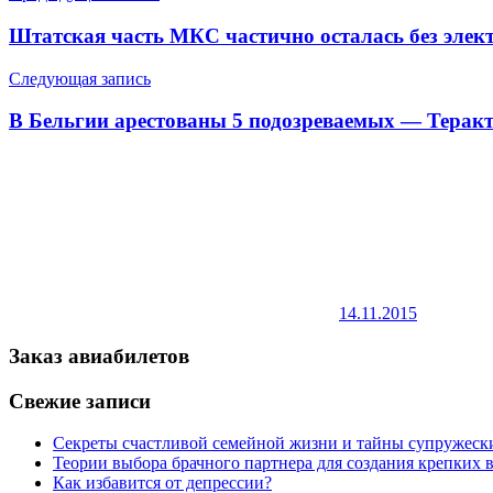
Штатская часть МКС частично осталась без элек
Следующая запись
В Бельгии арестованы 5 подозреваемых — Терак
14.11.2015
Заказ авиабилетов
Свежие записи
Секреты счастливой семейной жизни и тайны супружес
Теории выбора брачного партнера для создания крепких
Как избавится от депрессии?