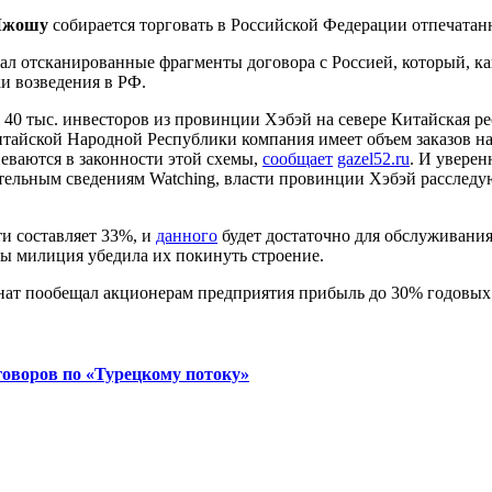
Чжошу
собирается торговать в Российской Федерации отпечатан
ал отсканированные фрагменты договора с Россией, который, ка
ки возведения в РФ.
е 40 тыс. инвесторов из провинции Хэбэй на севере Китайская 
тайской Народной Республики компания имеет объем заказов на 
ваются в законности этой схемы,
сообщает
gazel52.ru
. И уверен
ельным сведениям Watching, власти провинции Хэбэй расследую
и составляет 33%, и
данного
будет достаточно для обслуживания
ды милиция убедила их покинуть строение.
говоров по «Турецкому потоку»