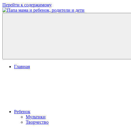
Перейти к содержимому
Папа
развитие
мама
ребенка,
и
игры
ребенок,
для
родители
детей
и
дети
Главная
Ребенок
Мультики
Творчество