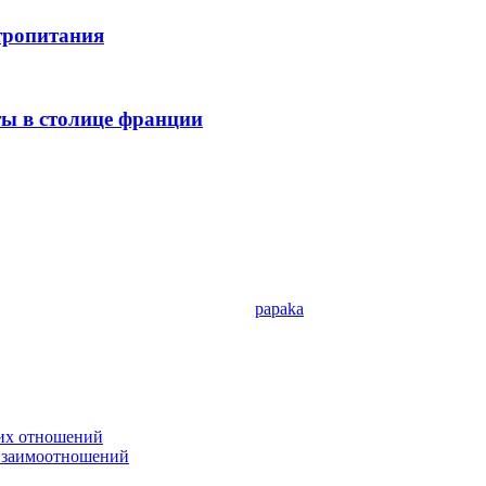
тропитания
ты в столице франции
papaka
ких отношений
 взаимоотношений