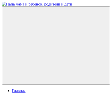
Перейти
к
Папа
развитие
содержимому
мама
ребенка,
и
игры
ребенок,
для
родители
детей
и
дети
Меню
Главная