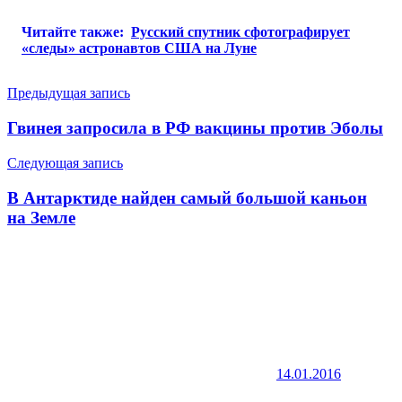
Читайте также:
Русский спутник сфотографирует
«следы» астронавтов США на Луне
Навигация
Предыдущая запись
по
Гвинея запросила в РФ вакцины против Эболы
записям
Следующая запись
В Антарктиде найден самый большой каньон
на Земле
14.01.2016