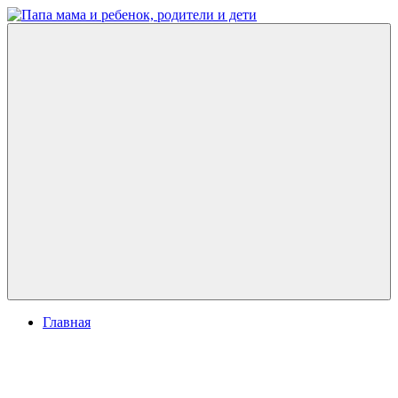
Перейти
к
Папа
развитие
содержимому
мама
ребенка,
и
игры
ребенок,
для
родители
детей
и
дети
Меню
Главная