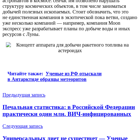
астронавтов в космосе: сейчас им позволено нарушать
структуру космических объектов, в том числе заниматься
добычей полезных ископаемых. Стоит обозначить, что это
не единственная компания в экзотической пока ветви, создано
уже несколько компаний — например, компания Moon
экспресс уже разрабатывает планы по добыче воды и иных
ресурсов с Луны.
Читайте также:
Ученые из РФ отыскали
в Антарктиде образцы метеоритов
Навигация
Предыдущая запись
по
Печальная статистика: в Российской Федерации
записям
практически один млн. ВИЧ-инфицированных
Следующая запись
Универсальных диет не существует — Ученые