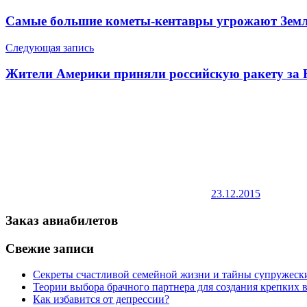
Самые большие кометы-кентавры угрожают Зем
Следующая запись
Жители Америки приняли российскую ракету за
23.12.2015
Заказ авиабилетов
Свежие записи
Секреты счастливой семейной жизни и тайны супружес
Теории выбора брачного партнера для создания крепких
Как избавится от депрессии?