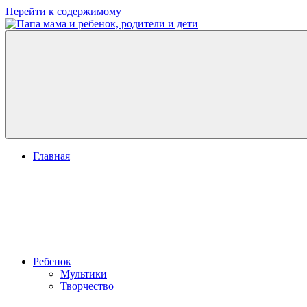
Перейти к содержимому
Папа
развитие
мама
ребенка,
и
игры
ребенок,
для
родители
детей
и
дети
Главная
Ребенок
Мультики
Творчество