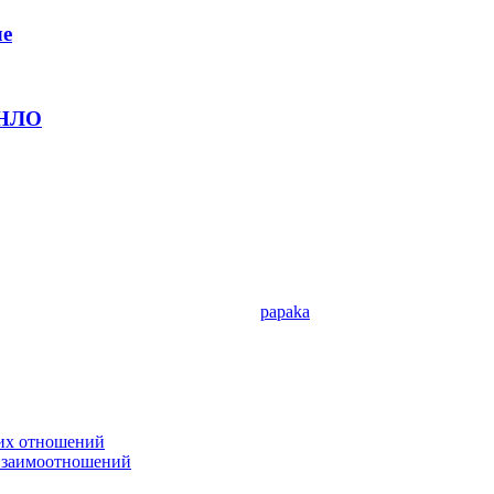
ле
 НЛО
papaka
ких отношений
 взаимоотношений