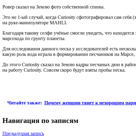
Ровер сказал на Землю фото собственной спины.
Это не 1-ый случай, когда Curiosity сфотографировал сам себя 
на руке-манипуляторе MAHLI.
Благодаря такому селфи учёные смогли увидеть, что находится з
марсохода по грунту планеты.
Для исследования данного песка у исследователей есть нескол
какую роль вода играла в формировании песчаников на Марсе,
До этого Curiosity сказал на Землю кадры песчаных дюн в рай
на работу Curiosity. Совсем скоро будут взяты пробы песка.
Читайте также:
Почему женщин тянет к нехорошим пар
Навигация по записям
Предыдущая запись