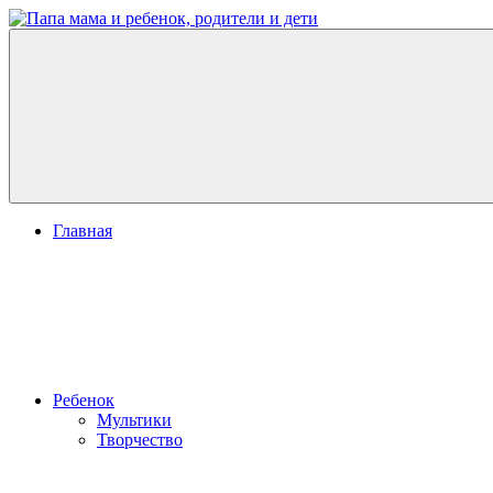
Перейти
к
Папа
развитие
содержимому
мама
ребенка,
и
игры
ребенок,
для
родители
детей
и
дети
Меню
Главная
Ребенок
Мультики
Творчество