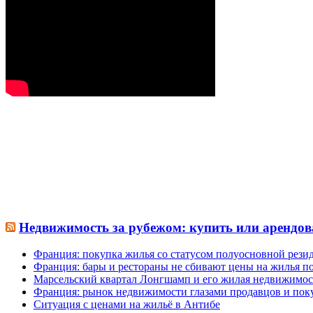
Недвижимость за рубежом: купить или арендов
Франция: покупка жилья со статусом полуосновной рези
Франция: бары и рестораны не сбивают цены на жилья по
Марсельский квартал Лонгшамп и его жилая недвижимос
Франция: рынок недвижимости глазами продавцов и пок
Ситуация с ценами на жильё в Антибе