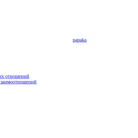
papaka
ких отношений
 взаимоотношений