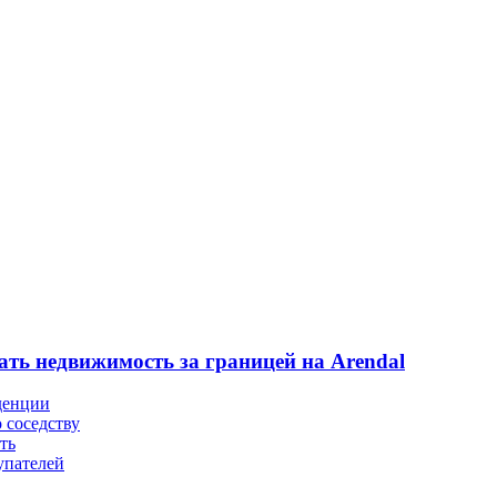
ать недвижимость за границей на Arendal
денции
 соседству
ть
упателей