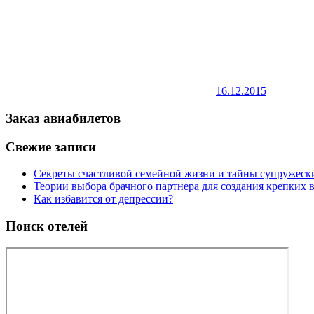
16.12.2015
Заказ авиабилетов
Свежие записи
Секреты счастливой семейной жизни и тайны супружес
Теории выбора брачного партнера для создания крепких
Как избавится от депрессии?
Поиск отелей