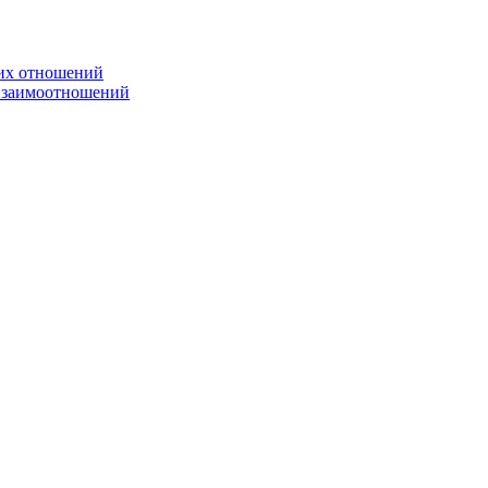
ких отношений
 взаимоотношений