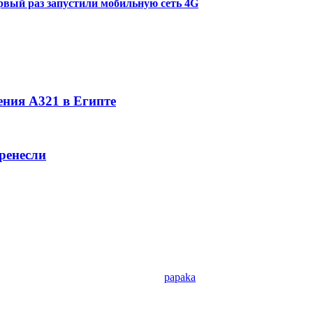
ервый раз запустили мобильную сеть 4G
ния А321 в Египте
ренесли
papaka