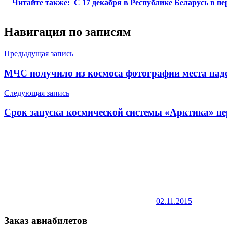
Читайте также:
С 17 декабря в Республике Беларусь в п
Навигация по записям
Предыдущая запись
МЧС получило из космоса фотографии места паде
Следующая запись
Срок запуска космической системы «Арктика» пе
02.11.2015
Заказ авиабилетов