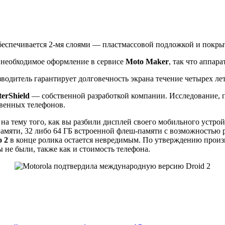
обеспечивается 2-мя слоями — пластмассовой подложкой и покр
 необходимое оформление в сервисе
Moto Maker
, так что аппар
водитель гарантирует долговечность экрана течение четырех лет
terShield
— собственной разработкой компании. Исследование, 
твенных телефонов.
а тему того, как вы разбили дисплей своего мобильного устро
 памяти, 32 либо 64 ГБ встроенной флеш-памяти с возможностью
o 2
в конце ролика остается невредимым. По утверждению произв
не были, также как и стоимость телефона.