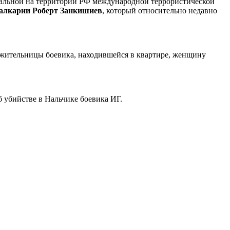
гальной на территории РФ международной террористической
алкарии
Роберт Занкишиев
, который относительно недавно
сожительницы боевика, находившейся в квартире, женщину
 убийстве в Нальчике боевика ИГ.