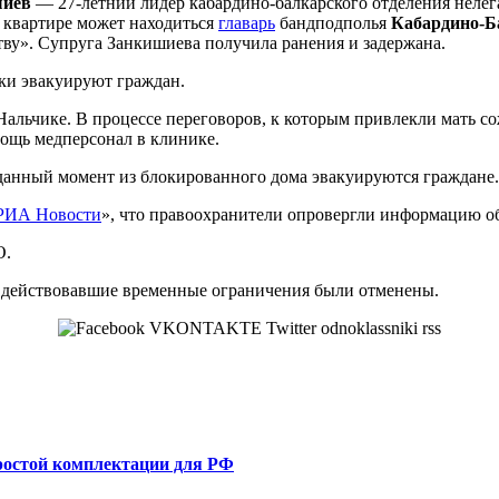
шиев
— 27-летний лидер кабардино-балкарского отделения неле
в квартире может находиться
главарь
бандподполья
Кабардино-Б
тву». Супруга Занкишиева получила ранения и задержана.
ки эвакуируют граждан.
 Нальчике. В процессе переговоров, к которым привлекли мать 
мощь медперсонал в клинике.
данный момент из блокированного дома эвакуируются граждане.
РИА Новости
», что правоохранители опровергли информацию об
О.
 действовавшие временные ограничения были отменены.
ростой комплектации для РФ