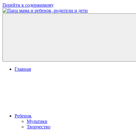
Перейти к содержимому
Папа
развитие
мама
ребенка,
и
игры
ребенок,
для
родители
детей
и
дети
Главная
Ребенок
Мультики
Творчество