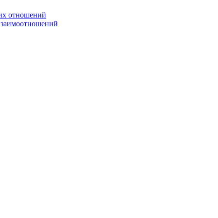
ких отношений
 взаимоотношений