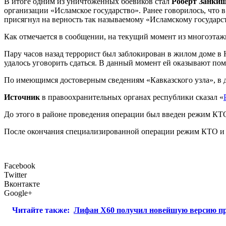
В итоге одним из уничтоженных боевиков стал
Роберт Занки
организации «Исламское государство». Ранее говорилось, что 
присягнул на верность так называемому «Исламскому государс
Как отмечается в сообщении, на текущий момент из многоэтаж
Пару часов назад террорист был заблокирован в жилом доме в
удалось уговорить сдаться. В данный момент ей оказывают по
По имеющимся достоверным сведениям «Кавказского узла», в 
Источник
в правоохранительных органах республики сказал «
До этого в районе проведения операции был введен режим КТ
После окончания специализированной операции режим КТО и
Facebook
Twitter
Вконтакте
Google+
Читайте также:
Лифан X60 получил новейшую версию п