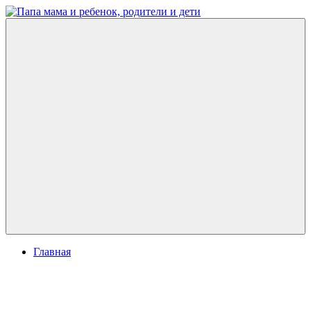
Перейти
к
Папа
развитие
содержимому
мама
ребенка,
и
игры
ребенок,
для
родители
детей
и
дети
Меню
Главная