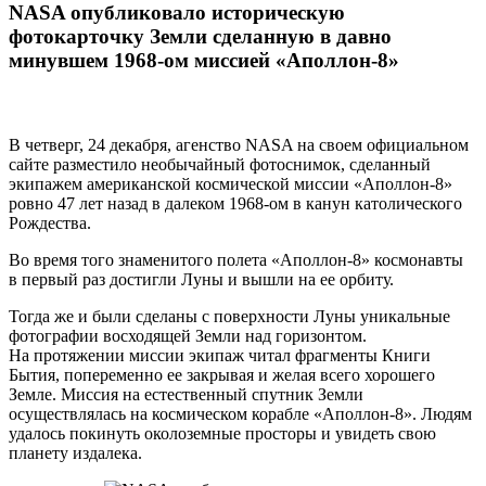
NASA опубликовало историческую
фотокарточку Земли сделанную в давно
минувшем 1968-ом миссией «Аполлон-8»
В четверг, 24 декабря, агенство NASA на своем официальном
сайте разместило необычайный фотоснимок, сделанный
экипажем американской космической миссии «Аполлон-8»
ровно 47 лет назад в далеком 1968-ом в канун католического
Рождества.
Во время того знаменитого полета «Аполлон-8» космонавты
в первый раз достигли Луны и вышли на ее орбиту.
Тогда же и были сделаны с поверхности Луны уникальные
фотографии восходящей Земли над горизонтом.
На протяжении миссии экипаж читал фрагменты Книги
Бытия, попеременно ее закрывая и желая всего хорошего
Земле. Миссия на естественный спутник Земли
осуществлялась на космическом корабле «Аполлон-8». Людям
удалось покинуть околоземные просторы и увидеть свою
планету издалека.