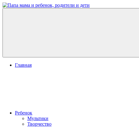
Перейти
к
Папа
развитие
содержимому
мама
ребенка,
и
игры
ребенок,
для
родители
детей
и
дети
Меню
Главная
Ребенок
Мультики
Творчество