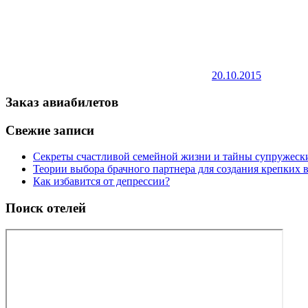
20.10.2015
Заказ авиабилетов
Свежие записи
Секреты счастливой семейной жизни и тайны супружес
Теории выбора брачного партнера для создания крепких
Как избавится от депрессии?
Поиск отелей