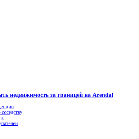
ать недвижимость за границей на Arendal
денции
 соседству
ть
упателей