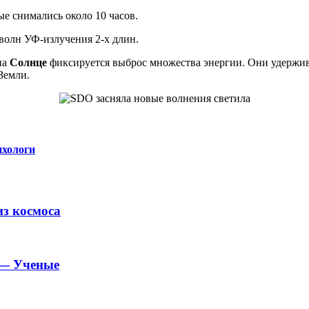
ые снимались около 10 часов.
волн УФ-излучения 2-х длин.
на
Солнце
фиксируется выброс множества энергии. Они удержи
Земли.
ихологи
из космоса
 — Ученые