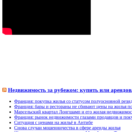
Недвижимость за рубежом: купить или арендов
Франция: покупка жилья со статусом полуосновной рези
Франция: бары и рестораны не сбивают цены на жилья по
Марсельский квартал Лонгшамп и его жилая недвижимос
Франция: рынок недвижимости глазами продавцов и пок
Ситуация с ценами на жильё в Антибе
Снова случаи мошенничества в сфере аренды жилья