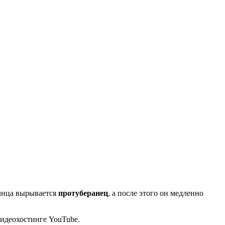
олнца вырывается
протуберанец
, а после этого он медленно
видеохостинге YouTube.