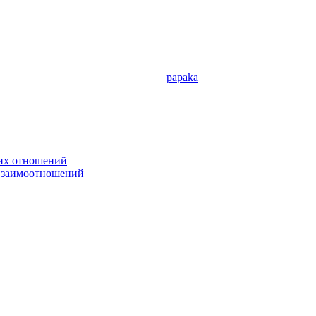
papaka
ких отношений
 взаимоотношений