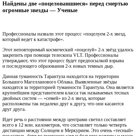
Найдены две «поцеловавшиеся» перед смертью
огромные звезды — Ученые
Профессионалы назвали этот процесс «поцелуем 2-х звезд,
который ведет к катастрофе».
Этот неповторимый космический «поцелуй» 2-х звёзд удалось
закрепить при помощи телескопа VLT. Профессионалы
утверждают, что этот процесс будет предпосылкой взрыва
и последующего образования 2-х новых темных дыр.
Данная туманность Тарантула находится на территории
Большого Магелланового Облака. Выявленные звёзды
находятся за территорией туманности Тарантула. Она является
крупнейшим представителем класса так называемых тесных
двойных систем — «семей» из 2-х звезд, которые
расположены так недалеко друг к другу, что они касаются
друг друга.
Идет речь о расстоянии между центрами светил составляет
всего в 12 млн. километров, что составляет только четверть
дистанции между Солнцем и Меркурием. Это очень «тесный»
показатель, беря во внимание самые большие размеры и массу