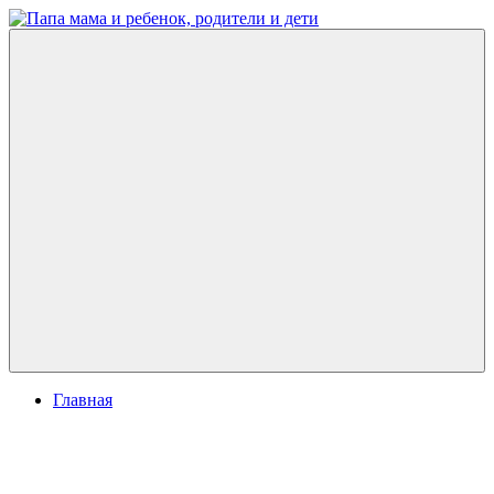
Перейти
к
Папа
развитие
содержимому
мама
ребенка,
и
игры
ребенок,
для
родители
детей
и
дети
Меню
Главная