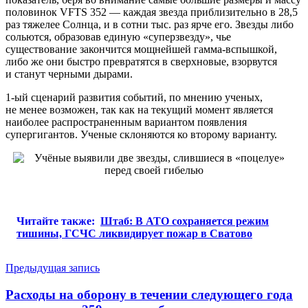
половинок VFTS 352 — каждая звезда приблизительно в 28,5
раз тяжелее Солнца, и в сотни тыс. раз ярче его. Звезды либо
сольются, образовав единую «суперзвезду», чье
существование закончится мощнейшей гамма-вспышкой,
либо же они быстро превратятся в сверхновые, взорвутся
и станут черными дырами.
1-ый сценарий развития событий, по мнению ученых,
не менее возможен, так как на текущий момент является
наиболее распространенным вариантом появления
супергигантов. Ученые склоняются ко второму варианту.
Читайте также:
Штаб: В АТО сохраняется режим
тишины, ГСЧС ликвидирует пожар в Сватово
Навигация
Предыдущая запись
по
Расходы на оборону в течении следующего года
записям