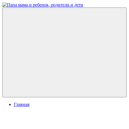
Перейти
к
Папа
развитие
содержимому
мама
ребенка,
и
игры
ребенок,
для
родители
детей
и
дети
Меню
Главная