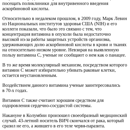
посещать поликлиники для внутривенного введения
аскорбиновой кислоты.
Относительно в недалеком прошлом, в 2009 году, Марк Левин
из Национальных институтов здоровья США (NIH) и его
коллеги показали, что было это связано с тем, что
концентрация витамина в опухоли была недостаточно
высокой из-за работы защитных устройств организма,
удерживающих долю аскорбиновой кислоты в крови и тканях
на относительно низком уровне. Невзирая на выявленную
пользу витамина С, ученые не сообщают о нем как о панацее.
В то же время молекулярный механизм, посредством которого
витамин C может избирательно убивать раковые клетки,
остается неустановленным.
Воздействием данного витамина ученые заинтересовались
в 70-х годах.
Витамин С также считают хорошим средством для
оздоровления сердечно-сосудистой системы.
Накануне в Колумбии произошел своеобразный медицинский
случай. 43-летний носитель ВИЧ скончался от рака, который
сразил не его, а жившего в его теле червя-паразита.