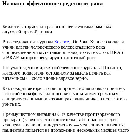
Названо эффективное средство от рака
Биологи затормозили развитие неизлечимых раковых
опухолей прямой кишки.
В исследовании журнала
Science
, Юн Чжи Хэ и его коллеги
учили клетки человеческого колоректального рака
с определенными мутациями в генах, известных как KRAS
и BRAF, которые регулируют клеточный рост.
Получается, что в идеях нобелевского лауреата Л.Полинга,
которого подвергали остракизму за мысль целить рак
витамином С, было вполне здравое зерно.
Как говорят авторы статьи, в процессе опыта было понятно,
что особенная форма данного витамина может сражаться
с видоизмененными клетками рака кишечника, а после этого
убить их.
Преимуществом витамина C (в качестве противоракового
препарата) является его относительная безопасность для
человека, а основным недостатком — медленность влияния:
пациентам придется на протяжении нескольких месяцев часто