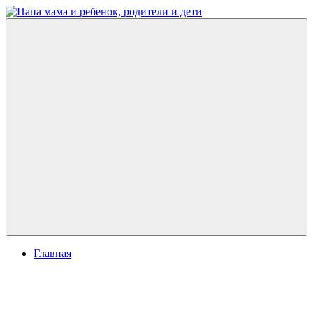
Перейти
к
Папа
развитие
содержимому
мама
ребенка,
и
игры
ребенок,
для
родители
детей
и
дети
Меню
Главная