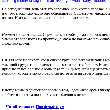
На сегодняшний день отснято огромное количество передач, в 
и о том, насколько часто оно обновляется. Существует множе
из них. И их мнения порой кардинально расходятся.
Начнем со сцеживания.
Сцеживаться необходимо только в некот
мамой отправляются на прогулку, а мама по каким-то причинам 
спокойно кормит.
Ни для кого не секрет, что в случае грудного вскармливания м
маминой груди, то впоследствии его становится больше. Если ж
прибывает все больше и больше (а так и будет, если сцеживат
энергии, которые можно было бы потратить на своего малыша
Иногда мамы задаются вопросом о том,
через какое время прод
требуется три часа после их употребления в пищу.
Читайте также:
Про белый шум