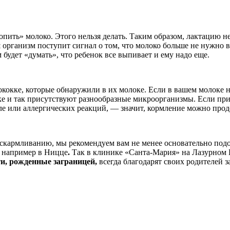
пить» молоко. Этого нельзя делать. Таким образом, лактацию не
рганизм поступит сигнал о том, что молоко больше не нужно вы
 будет «думать», что ребенок все выпивает и ему надо еще.
кокке, которые обнаружили в их молоке. Если в вашем молоке н
ке и так присутствуют разнообразные микроорганизмы. Если при
теле или аллергических реакций, — значит, кормление можно про
вскармливанию, мы рекомендуем вам не менее основательно подо
,
например в Ницце
.
Так в клинике «Санта-Мария» на Лазурном Б
ти, рожденные заграницей,
всегда благодарят своих родителей з