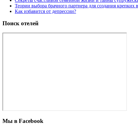
Секреты счастливой семейной жизни и тайны супружес
Теории выбора брачного партнера для создания крепких
Как избавится от депрессии?
Поиск отелей
Мы в Facebook