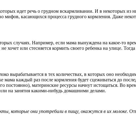
которых идет речь о грудном вскармливании. И в некоторых из 
ство мифов, касающихся процесса грудного кормления. Даже нек
орых случаях. Например, если мама вынуждена на какое-то время
не хочет или стесняется кормить своего ребенка на улице. Тогда
олоко вырабатывается в тех количествах, в которых оно необход
е мама каждый раз после кормления будет сцеживаться до послед
ь его постоянно), материнские ресурсы начнут истощаться. Во в
 или на занятия какими-нибудь домашними делами.
укты, которые они употребили в пищу, окажутся в их молоке.
Отв