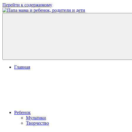
Перейти к содержимому
Папа
развитие
мама
ребенка,
и
игры
ребенок,
для
родители
детей
и
дети
Главная
Ребенок
Мультики
Творчество