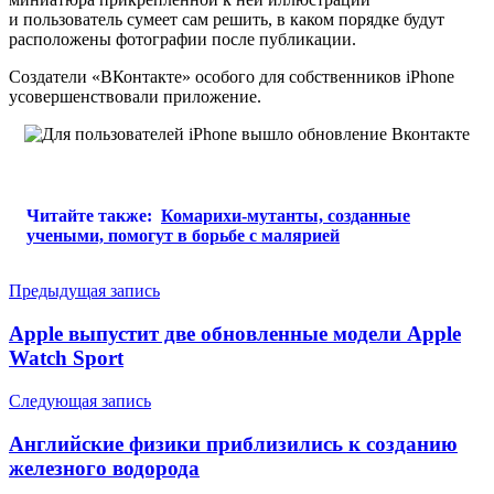
и пользователь сумеет сам решить, в каком порядке будут
расположены фотографии после публикации.
Создатели «ВКонтакте» особого для собственников iPhone
усовершенствовали приложение.
Читайте также:
Комарихи-мутанты, созданные
учеными, помогут в борьбе с малярией
Навигация
Предыдущая запись
по
Apple выпустит две обновленные модели Apple
записям
Watch Sport
Следующая запись
Английские физики приблизились к созданию
железного водорода