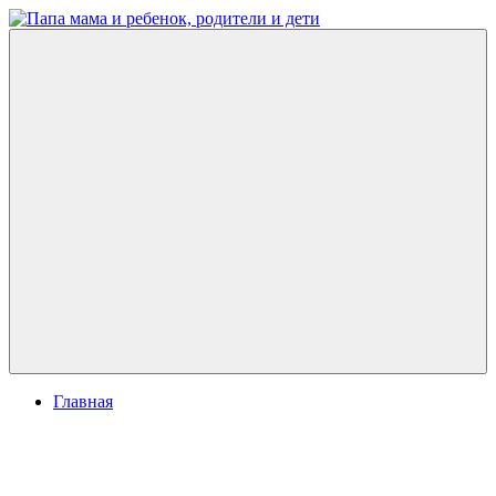
Перейти
к
Папа
развитие
содержимому
мама
ребенка,
и
игры
ребенок,
для
родители
детей
и
дети
Меню
Главная