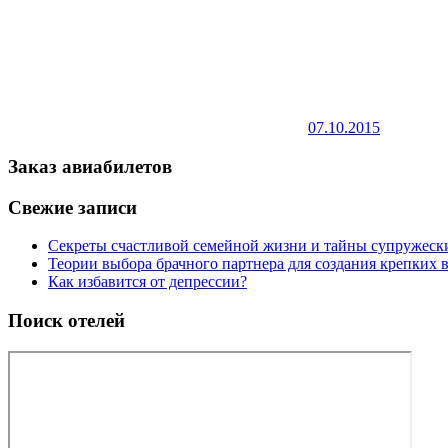
07.10.2015
Заказ авиабилетов
Свежие записи
Секреты счастливой семейной жизни и тайны супружес
Теории выбора брачного партнера для создания крепких
Как избавится от депрессии?
Поиск отелей