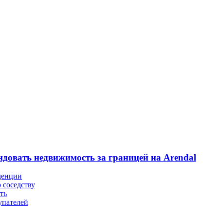
ндовать недвижимость за границей на Arendal
денции
 соседству
ть
упателей