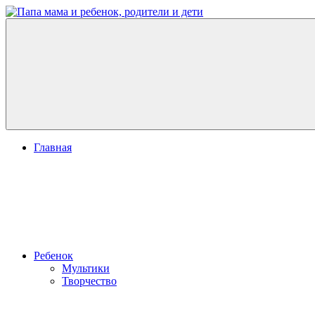
Перейти
к
Папа
развитие
содержимому
мама
ребенка,
и
игры
ребенок,
для
родители
детей
и
дети
Меню
Главная
Ребенок
Мультики
Творчество