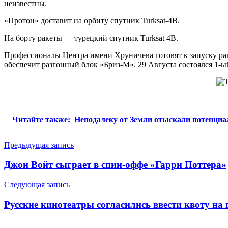
неизвестны.
«Протон» доставит на орбиту спутник Turksat-4B.
На борту ракеты — турецкий спутник Turksat 4B.
Профессионалы Центра имени Хруничева готовят к запуску рак
обеспечит разгонный блок «Бриз-М». 29 Августа состоялся 1-
Читайте также:
Неподалеку от Земли отыскали потенциа
Навигация
Предыдущая запись
по
Джон Войт сыграет в спин-оффе «Гарри Поттера»
записям
Следующая запись
Русские кинотеатры согласились ввести квоту на