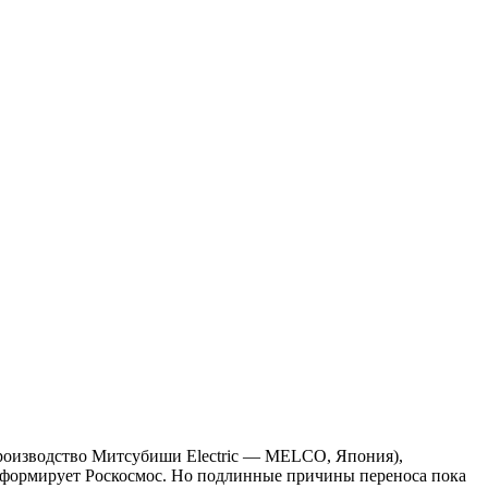
(производство Митсубиши Electric — МЕLCO, Япония),
— информирует Роскосмос. Но подлинные причины переноса пока