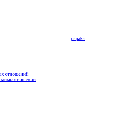
papaka
ких отношений
 взаимоотношений