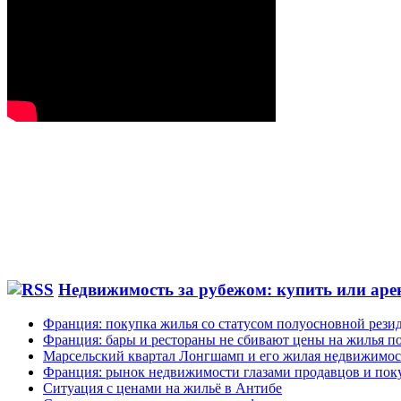
Недвижимость за рубежом: купить или аре
Франция: покупка жилья со статусом полуосновной рези
Франция: бары и рестораны не сбивают цены на жилья по
Марсельский квартал Лонгшамп и его жилая недвижимос
Франция: рынок недвижимости глазами продавцов и пок
Ситуация с ценами на жильё в Антибе