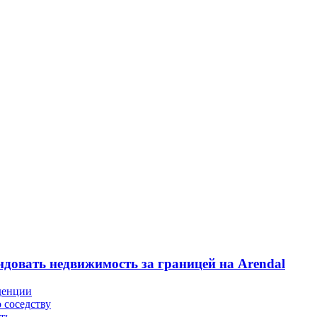
ндовать недвижимость за границей на Arendal
денции
 соседству
ть