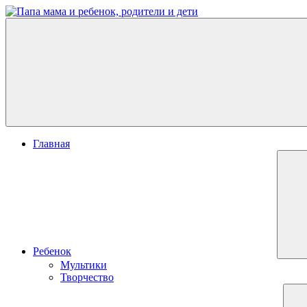
Перейти
к
Папа
развитие
содержимому
мама
ребенка,
и
игры
ребенок,
для
родители
детей
и
дети
Меню
Главная
Ребенок
Мультики
Творчество