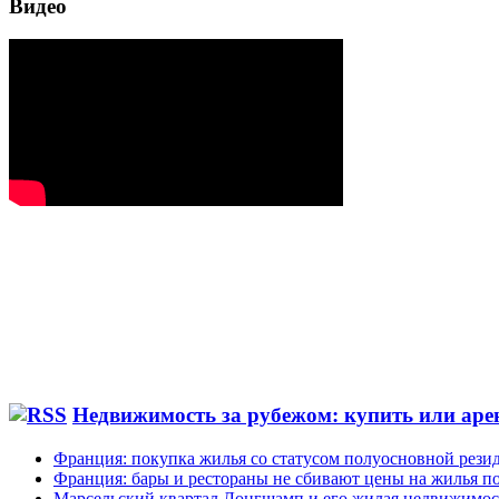
Видео
Недвижимость за рубежом: купить или аре
Франция: покупка жилья со статусом полуосновной рези
Франция: бары и рестораны не сбивают цены на жилья по
Марсельский квартал Лонгшамп и его жилая недвижимос