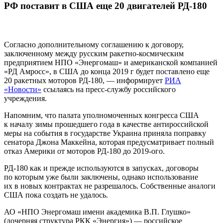
РФ поставит в США еще 20 двигателей РД-180
Согласно дополнительному соглашению к договору,
заключенному между русским ракетно-космическим
предприятием НПО «Энергомаш» и американской компанией
«РД Амросс», в США до конца 2019 г будет поставлено еще
20 ракетных моторов РД-180, — информирует
РИА
«Новости»
ссылаясь на пресс-службу российского
учреждения.
Напомним, что палата уполномоченных конгресса США
к началу зимы прошедшего года в качестве антироссийской
меры на события в государстве Украина приняла поправку
сенатора Джона Маккейна, которая предусматривает полный
отказ Америки от моторов РД-180 до 2019-ого.
РД-180 как и прежде используются в запусках, договоры
по которым уже были заключены, однако использование
их в новых контрактах не разрешалось. Собственные аналоги
США пока создать не удалось.
АО «НПО Энергомаш имени академика В.П. Глушко»
(дочерняя структура РКК «Энергия») — российское