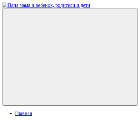
Перейти
к
Папа
развитие
содержимому
мама
ребенка,
и
игры
ребенок,
для
родители
детей
и
дети
Меню
Главная