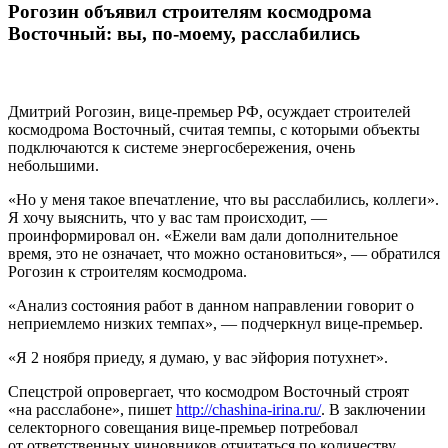
Рогозин объявил строителям космодрома
Восточный: вы, по-моему, расслабились
Дмитрий Рогозин, вице-премьер РФ, осуждает строителей
космодрома Восточный, считая темпы, с которыми объекты
подключаются к системе энергосбережения, очень
небольшими.
«Но у меня такое впечатление, что вы расслабились, коллеги».
Я хочу выяснить, что у вас там происходит, —
проинформировал он. «Ежели вам дали дополнительное
время, это не означает, что можно остановиться», — обратился
Рогозин к строителям космодрома.
«Анализ состояния работ в данном направлении говорит о
неприемлемо низких темпах», — подчеркнул вице-премьер.
«Я 2 ноября приеду, я думаю, у вас эйфория потухнет».
Спецстрой опровергает, что космодром Восточный строят
«на расслабоне», пишет
http://chashina-irina.ru/
. В заключении
селекторного совещания вице-премьер потребовал
от ответственных чиновников отчитаться по количеству