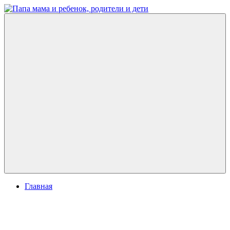
Перейти
к
Папа
развитие
содержимому
мама
ребенка,
и
игры
ребенок,
для
родители
детей
и
дети
Меню
Главная