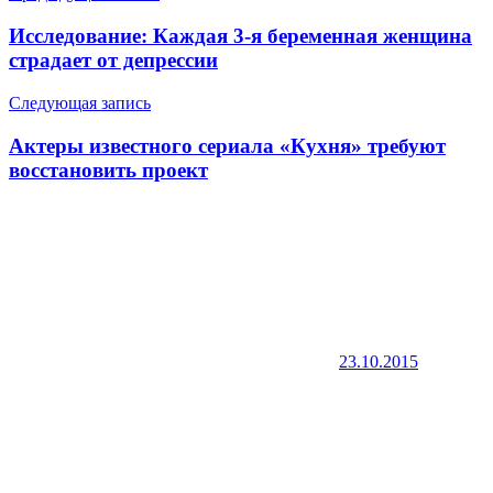
по
Исследование: Каждая 3-я беременная женщина
записям
страдает от депрессии
Следующая запись
Актеры известного сериала «Кухня» требуют
восстановить проект
23.10.2015