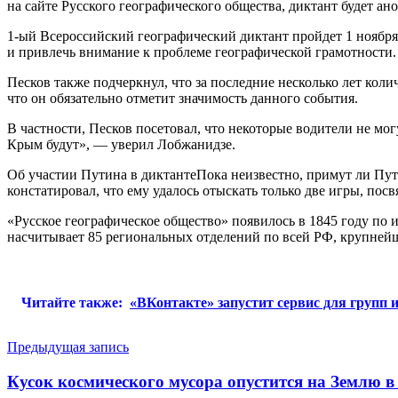
на сайте Русского географического общества, диктант будет а
1-ый Всероссийский географический диктант пройдет 1 ноября 
и привлечь внимание к проблеме географической грамотности.
Песков также подчеркнул, что за последние несколько лет кол
что он обязательно отметит значимость данного события.
В частности, Песков посетовал, что некоторые водители не мог
Крым будут», — уверил Лобжанидзе.
Об участии Путина в диктантеПока неизвестно, примут ли Пу
констатировал, что ему удалось отыскать только две игры, по
«Русское географическое общество» появилось в 1845 году по
насчитывает 85 региональных отделений по всей РФ, крупней
Читайте также:
«ВКонтакте» запустит сервис для групп 
Навигация
Предыдущая запись
по
Кусок космического мусора опустится на Землю в 