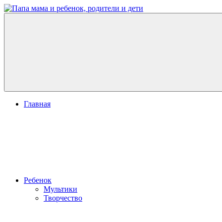
Перейти
к
Папа
развитие
содержимому
мама
ребенка,
и
игры
ребенок,
для
родители
детей
и
дети
Меню
Главная
Ребенок
Мультики
Творчество