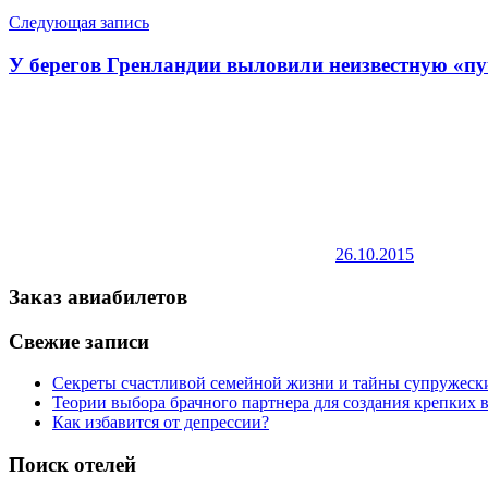
записям
Следующая запись
У берегов Гренландии выловили неизвестную «пу
26.10.2015
Заказ авиабилетов
Свежие записи
Секреты счастливой семейной жизни и тайны супружес
Теории выбора брачного партнера для создания крепких
Как избавится от депрессии?
Поиск отелей