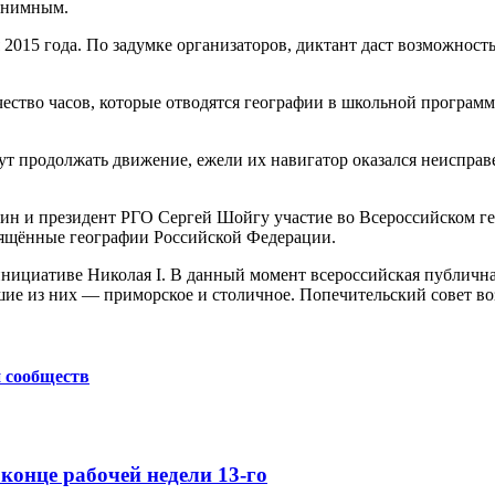
нонимным.
2015 года. По задумке организаторов, диктант даст возможност
ичество часов, которые отводятся географии в школьной програм
ут продолжать движение, ежели их навигатор оказался неисправе
тин и президент РГО Сергей Шойгу участие во Всероссийском г
свящённые географии Российской Федерации.
 инициативе Николая I. В данный момент всероссийская публичн
шие из них — приморское и столичное. Попечительский совет в
и сообществ
конце рабочей недели 13-го