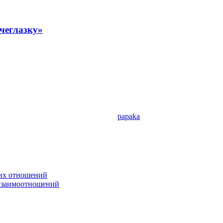
чеглазку»
papaka
ких отношений
 взаимоотношений