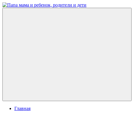
Перейти
к
Папа
развитие
содержимому
мама
ребенка,
и
игры
ребенок,
для
родители
детей
и
дети
Меню
Главная