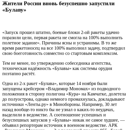
Жители России вновь безуспешно запустили
«Булаву»
«Запуск прошел штатно, боевые блоки 2-ой ракеты удачно
поразили цели, первая ракета не смогла на 100% выполнить
полетное задание». Причины ясны и устранимы. В то же
время ракетоносец на все 100% выполнил задачу, подтвердил
свою боеготовность совместно со стартовым комплексом.
Тем не менее, по утверждению собеседника агентства,
техническая надёжность «Булавы» как системы орудия
поэтапно растёт.
Одна из 2-х ракет «Булава», которые 14 ноября были
запущены крейсером «Владимир Мономах» из подводного
положения в сторону полигона «Кура» на Камчатке, долетела
до полуострова, однако немного промахнулась, докладывают
источники «Ленты.ру» в Минобороны. Например, 30 лет
назад вообще-то никто бы не узнал о каких-то неудачах,
выделили в ведомстве. А соотношение успешных и
безуспешных запусков у «Булавы» никак не самое худшее, —
объявил репортерам источник в военном ведомстве. АРК