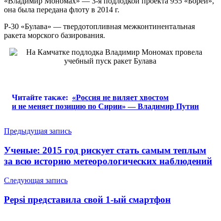
«Владимир Мономах» — 3-я подлодкой проекта 955 «Борей»,
она была передана флоту в 2014 г.
Р-30 «Булава» — твердотопливная межконтинентальная
ракета морского базирования.
Читайте также:
«Россия не виляет хвостом
и не меняет позицию по Сирии» — Владимир Путин
Навигация
Предыдущая запись
по
Ученые: 2015 год рискует стать самым теплым
записям
за всю историю метеорологических наблюдений
Следующая запись
Pepsi представила свой 1-ый смартфон