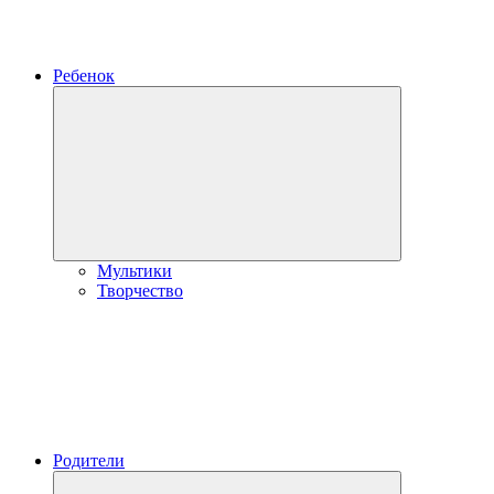
Ребенок
Развернуть
дочернее
меню
Мультики
Творчество
Родители
Развернуть