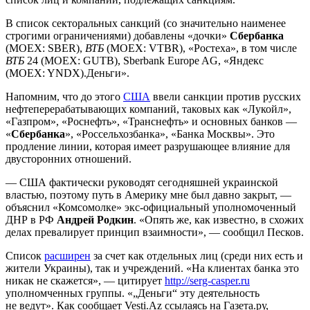
В список секторальных санкций (со значительно наименее
строгими ограничениями) добавлены «дочки»
Сбербанка
(MOEX: SBER),
ВТБ
(MOEX: VTBR), «Ростеха», в том числе
ВТБ
24 (MOEX: GUTB), Sberbank Europe AG, «Яндекс
(MOEX: YNDX).Деньги».
Напомним, что до этого
США
ввели санкции против русских
нефтеперерабатывающих компаний, таковых как «Лукойл»,
«Газпром», «Роснефть», «Транснефть» и основных банков —
«
Сбербанка
», «Россельхозбанка», «Банка Москвы». Это
продление линии, которая имеет разрушающее влияние для
двусторонних отношений.
— США фактически руководят сегодняшней украинской
властью, поэтому путь в Америку мне был давно закрыт, —
объяснил «Комсомолке» экс-официальный уполномоченный
ДНР в РФ
Андрей Родкин
. «Опять же, как известно, в схожих
делах превалирует принцип взаимности», — сообщил Песков.
Список
расширен
за счет как отдельных лиц (среди них есть и
жители Украины), так и учреждений. «На клиентах банка это
никак не скажется», — цитирует
http://serg-casper.ru
уполномченных группы. «„Деньги“ эту деятельность
не ведут». Как сообщает Vesti.Az ссылаясь на Газета.ру,