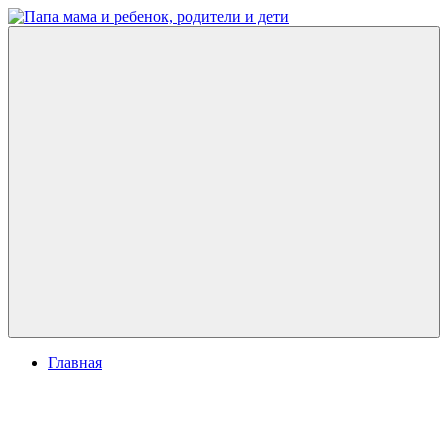
Перейти
к
Папа
развитие
содержимому
мама
ребенка,
и
игры
ребенок,
для
родители
детей
и
дети
Меню
Главная