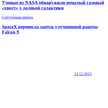
по
Ученые из NASA обнаружили немалый газовый
записям
«хвост» у далекой галактики
Следующая запись
SpaceX перенесла запуск улучшенной ракеты
Falcon 9
23.12.2015