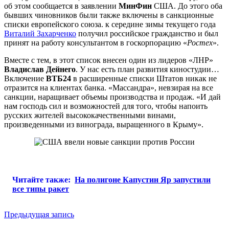
об этом сообщается в заявлении
МинФин
США. До этого оба
бывших чиновников были также включены в санкционные
списки европейского союза. к середине зимы текущего года
Виталий Захарченко
получил российское гражданство и был
принят на работу консультантом в госкорпорацию «
Ростех
».
Вместе с тем, в этот список внесен один из лидеров «ЛНР»
Владислав Дейнего
. У нас есть план развития киностудии…
Включение
ВТБ24
в расширенные списки Штатов никак не
отразится на клиентах банка. «Массандра», невзирая на все
санкции, наращивает объемы производства и продаж. «И дай
нам господь сил и возможностей для того, чтобы напоить
русских жителей высококачественными винами,
произведенными из винограда, выращенного в Крыму».
Читайте также:
На полигоне Капустин Яр запустили
все типы ракет
Навигация
Предыдущая запись