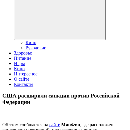
дочернее
меню
Кино
Рукоделие
Здоровье
Питание
Игры
Кино
Интересное
О сайте
Контакты
США расширили санкции против Российской
Федерации
Об этом сообщается на
сайте
МинФин
, где расположен
список лиц и компаний, подлежащих санкциям.