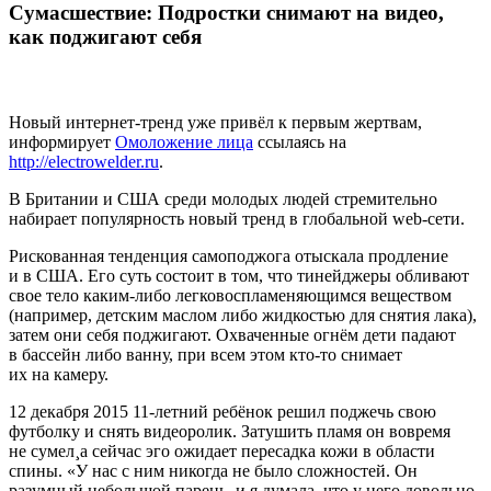
Сумасшествие: Подростки снимают на видео,
как поджигают себя
Новый интернет-тренд уже привёл к первым жертвам,
информирует
Омоложение лица
ссылаясь на
http://electrowelder.ru
.
В Британии и США среди молодых людей стремительно
набирает популярность новый тренд в глобальной web-сети.
Рискованная тенденция самоподжога отыскала продление
и в США. Его суть состоит в том, что тинейджеры обливают
свое тело каким-либо легковоспламеняющимся веществом
(например, детским маслом либо жидкостью для снятия лака),
затем они себя поджигают. Охваченные огнём дети падают
в бассейн либо ванну, при всем этом кто-то снимает
их на камеру.
12 декабря 2015 11-летний ребёнок решил поджечь свою
футболку и снять видеоролик. Затушить пламя он вовремя
не сумел¸а сейчас эго ожидает пересадка кожи в области
спины. «У нас с ним никогда не было сложностей. Он
разумный небольшой парень, и я думала, что у него довольно