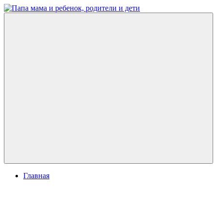
Перейти
к
Папа
развитие
содержимому
мама
ребенка,
и
игры
ребенок,
для
родители
детей
и
дети
Меню
Главная