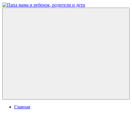
Перейти
к
Папа
развитие
содержимому
мама
ребенка,
и
игры
ребенок,
для
родители
детей
и
дети
Меню
Главная