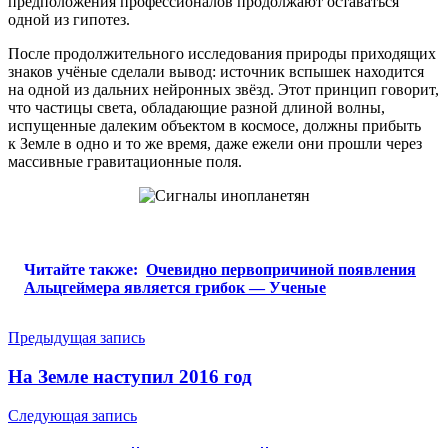
предположения профессионалов продолжают оставаться
одной из гипотез.
После продолжительного исследования природы приходящих
знаков учёные сделали вывод: источник вспышек находится
на одной из дальних нейронных звёзд. Этот принцип говорит,
что частицы света, обладающие разной длиной волны,
испущенные далеким объектом в космосе, должны прибыть
к Земле в одно и то же время, даже ежели они прошли через
массивные гравитационные поля.
Читайте также:
Очевидно первопричиной появления
Альцгеймера является грибок — Ученые
Навигация
Предыдущая запись
по
На Земле наступил 2016 год
записям
Следующая запись