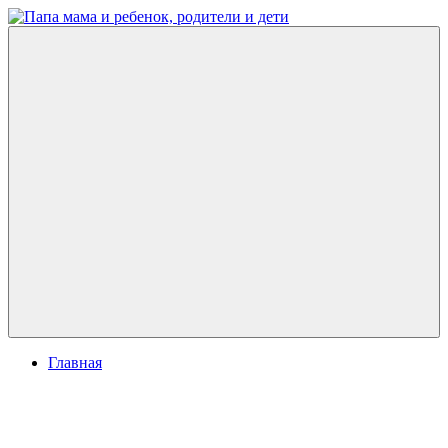
Перейти
к
Папа
развитие
содержимому
мама
ребенка,
и
игры
ребенок,
для
родители
детей
и
дети
Меню
Главная