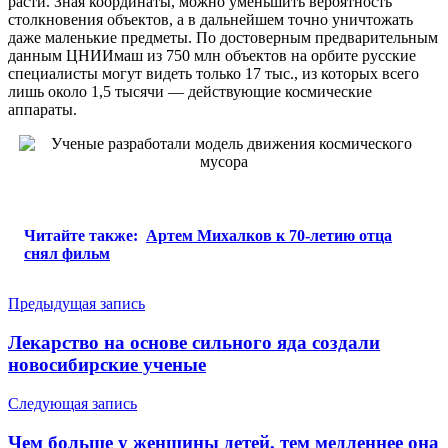
расти. Зная координаты, можно уменьшить вероятность
столкновения объектов, а в дальнейшем точно уничтожать
даже маленькие предметы. По достоверным предварительным
данным ЦНИИмаш из 750 млн объектов на орбите русские
специалисты могут видеть только 17 тыс., из которых всего
лишь около 1,5 тысячи — действующие космические
аппараты.
Читайте также:
Артем Михалков к 70-летию отца
снял фильм
Навигация
Предыдущая запись
по
Лекарство на основе сильного яда создали
записям
новосибирские ученые
Следующая запись
Чем больше у женщины детей, тем медленнее она