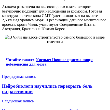
Атакама размещена на высокогорном плато, которое
безупречно подходит для наблюдения за космосом. Готовая
конструкция телескопа GMT будет находиться на высоте
2,5 км над уровнем моря. В реализации данного масштабного
проекта, кроме Чили, учавствуют Соединенные Штаты,
Австралия, Бразилия и Южная Корея.
Читайте также:
Ученые: Ночные приемы пищи
небезопасны для мозга
Навигация
Предыдущая запись
по
Нейробиологи научились перекрыть боль
записям
на расстоянии
Следующая запись