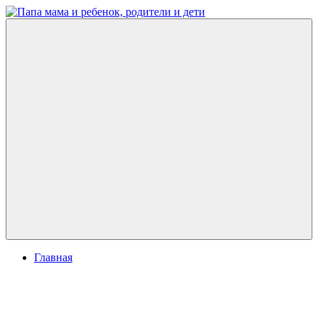
Перейти
к
Папа
развитие
содержимому
мама
ребенка,
и
игры
ребенок,
для
родители
детей
и
дети
Меню
Главная