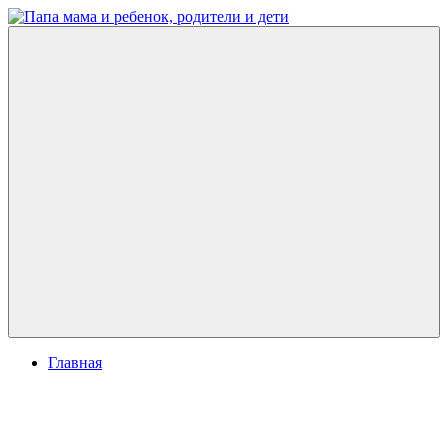
Перейти
к
Папа
развитие
содержимому
мама
ребенка,
и
игры
ребенок,
для
родители
детей
и
дети
Меню
Главная