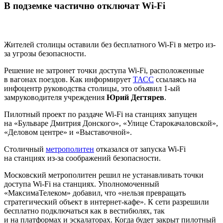
В подземке частично отключат Wi-Fi
Жителей столицы оставили без бесплатного Wi-Fi в метро из-
за угрозы безопасности.
Решение не затронет точки доступа Wi-Fi, расположенные
в вагонах поездов. Как информирует
ТАСС
ссылаясь на
инфоцентр руководства столицы, это объявил 1-ый
замруководителя учреждения
Юрий Дегтярев
.
Пилотный проект по раздаче Wi-Fi на станциях запущен
на «Бульваре Дмитрия Донского», «Улице Старокачаловской»,
«Деловом центре» и «Выставочной».
Столичный
метрополитен
отказался от запуска Wi-Fi
на станциях из-за соображений безопасности.
Московский метрополитен решил не устанавливать точки
доступа Wi-Fi на станциях. Уполномоченный
«МаксимаТелеком» добавил, что «нельзя превращать
стратегический объект в интернет-кафе». К сети разрешили
бесплатно подключаться как в вестибюлях, так
и на платформах и эскалаторах. Когда будет закрыт пилотный