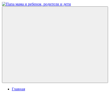
Перейти
к
Папа
развитие
содержимому
мама
ребенка,
и
игры
ребенок,
для
родители
детей
и
дети
Меню
Главная