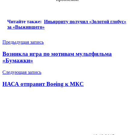
Читайте также:
Иньярриту получил «Золотой глобус»
за «Выжившего»
Навигация
Предыдущая запись
по
Возникла игра по мотивам мультфильма
записям
«Бумажки»
Следующая запись
НАСА отправит Boeing к МКС