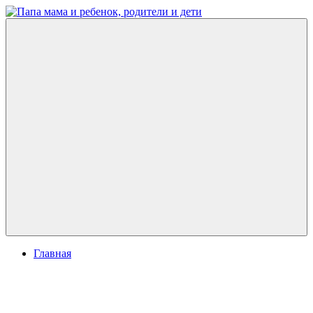
Перейти
к
Папа
развитие
содержимому
мама
ребенка,
и
игры
ребенок,
для
родители
детей
и
дети
Меню
Главная