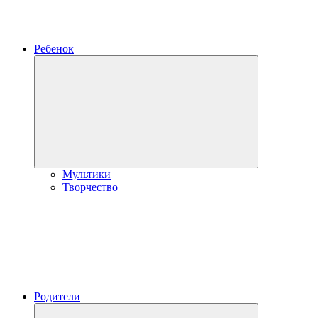
Ребенок
Развернуть
дочернее
меню
Мультики
Творчество
Родители
Развернуть