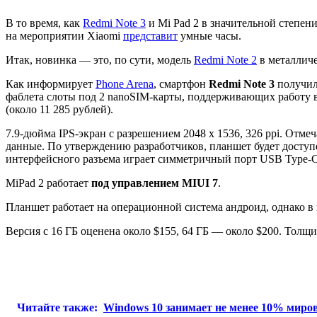
В то время, как
Redmi Note 3
и Mi Pad 2 в значительной степен
на мероприятии Xiaomi
представит
умные часы.
Итак, новинка — это, по сути, модель
Redmi Note 2
в металличе
Как информирует
Phone Arena
, смартфон
Redmi Note 3
получил 
фаблета слоты под 2 nanoSIM-карты, поддерживающих работу в с
(около 11 285 рублей).
7.9-дюйма IPS-экран с разрешением 2048 х 1536, 326 ppi. Отме
данные. По утверждению разработчиков, планшет будет доступе
интерфейсного разъема играет симметричный порт USB Type-C
MiPad 2 работает
под управлением MIUI 7
.
Планшет работает на операционной система андроид, однако в 
Версия с 16 ГБ оценена около $155, 64 ГБ — около $200. Толщин
Читайте также:
Windows 10 занимает не менее 10% миро