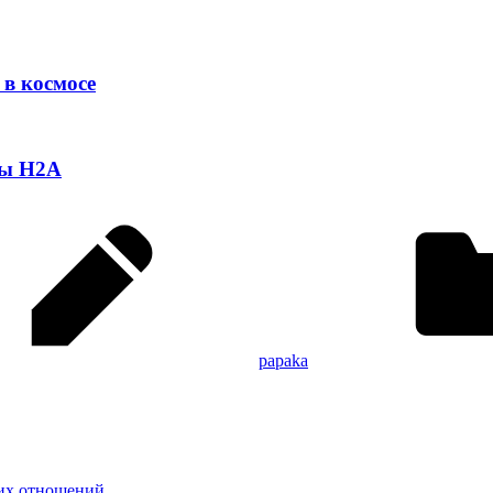
 в космосе
ты Н2А
papaka
ких отношений