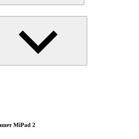
Развернуть
дочернее
меню
ншет MiPad 2