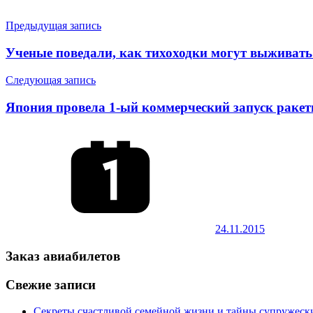
Навигация
Предыдущая запись
по
Ученые поведали, как тихоходки могут выживать
записям
Следующая запись
Япония провела 1-ый коммерческий запуск раке
24.11.2015
Заказ авиабилетов
Свежие записи
Секреты счастливой семейной жизни и тайны супружес