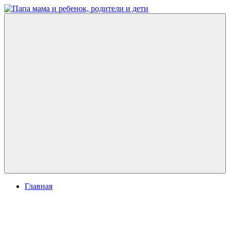
Перейти
к
Папа
развитие
содержимому
мама
ребенка,
и
игры
ребенок,
для
родители
детей
и
дети
Меню
Главная