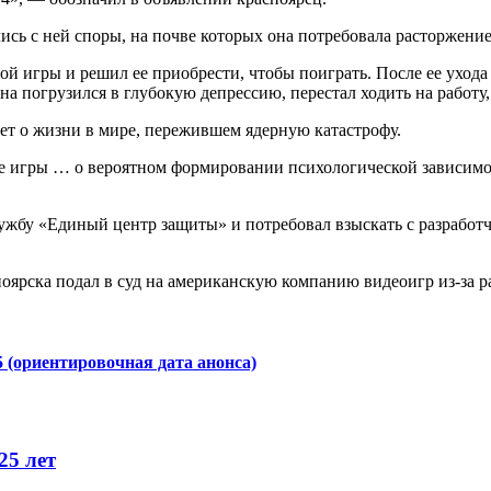
сь с ней споры, на почве которых она потребовала расторжение
 игры и решил ее приобрести, чтобы поиграть. После ее ухода и
на погрузился в глубокую депрессию, перестал ходить на работу,
твует о жизни в мире, пережившем ядерную катастрофу.
е игры … о вероятном формировании психологической зависимос
бу «Единый центр защиты» и потребовал взыскать с разработчик
5 (ориентировочная дата анонса)
25 лет