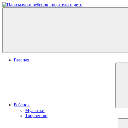
Перейти
к
Папа
развитие
содержимому
мама
ребенка,
и
игры
ребенок,
для
родители
детей
и
дети
Меню
Главная
Ребенок
Мультики
Творчество