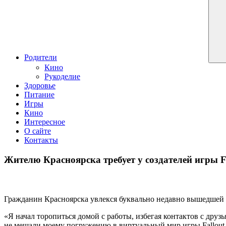
Родители
Кино
Рукоделие
Здоровье
Питание
Игры
Кино
Интересное
О сайте
Контакты
Жителю Красноярска требует у создателей игры F
Гражданин Красноярска увлекся буквально недавно вышедшей иг
«Я начал торопиться домой с работы, избегая контактов с друз
не мешали моему погружению в виртуальный мир игры Fallout 