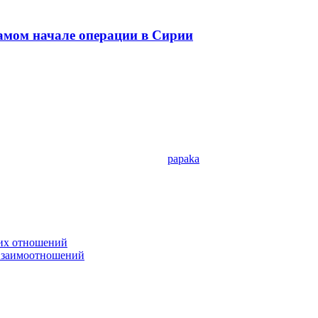
самом начале операции в Сирии
papaka
ких отношений
 взаимоотношений