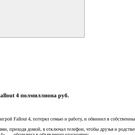
меню
allout 4 полмиллиона руб.
рой Fallout 4, потерял семью и работу, и обвинил в собственны
ьями, приходя домой, я отключал телефон, чтобы друзья и родств
4», — обозначил в объявлении красноярец.