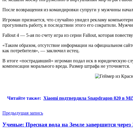
После возвращения из командировки супруги у мужчины начали
Игроман признается, что случайно увидел рекламу компьютерной
прогуливать работу, в последствии этого его сократили. Мужчи
Fallout 4 — 5-ая по счету игра из серии Fallout, которая повес
«Таким образом, отсутствие информации на официальном сайт
как потребителя», — заключил истец.
В итоге «пострадавший» игроман подал иск в юридическую служ
компенсации морального вреда. Размер штрафа не уточняется.
Читайте также:
Xiaomi подтвердила Snapdragon 820 в Mi
Навигация
Предыдущая запись
по
Ученые: Пресная вода на Земле завершится через 
записям