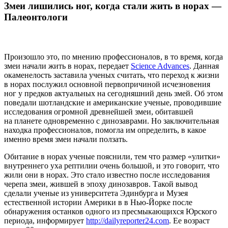
Змеи лишились ног, когда стали жить в норах —
Палеонтологи
Произошло это, по мнению профессионалов, в то время, когда
змеи начали жить в норах, передает
Science Advances
. Данная
окаменелость заставила ученых считать, что переход к жизни
в норах послужил основной первопричиной исчезновения
ног у предков актуальных на сегодняшний день змей. Об этом
поведали шотландские и американские ученые, проводившие
исследования огромной древнейшей змеи, обитавшей
на планете одновременно с динозаврами. Но заключительная
находка профессионалов, помогла им определить, в какое
именно время змеи начали ползать.
Обитание в норах ученые пояснили, тем что размер «улитки»
внутреннего уха рептилии очень большой, и это говорит, что
жили они в норах. Это стало известно после исследования
черепа змеи, жившей в эпоху динозавров. Такой вывод
сделали ученые из университета Эдинбурга и Музея
естественной истории Америки в в Нью-Йорке после
обнаружения останков одного из пресмыкающихся Юрского
периода, информирует
http://dailyreporter24.com
. Ее возраст