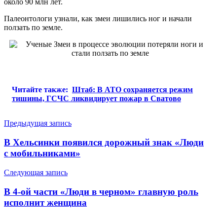
около 90 млн лет.
Палеонтологи узнали, как змеи лишились ног и начали
ползать по земле.
Читайте также:
Штаб: В АТО сохраняется режим
тишины, ГСЧС ликвидирует пожар в Сватово
Навигация
Предыдущая запись
по
В Хельсинки появился дорожный знак «Люди
записям
с мобильниками»
Следующая запись
В 4-ой части «Люди в черном» главную роль
исполнит женщина