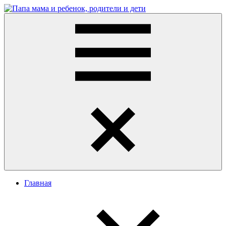
Перейти
к
Папа
развитие
содержимому
мама
ребенка,
и
игры
ребенок,
для
родители
детей
и
дети
Меню
Главная