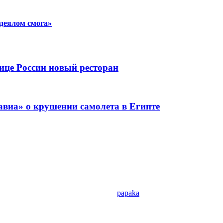
одеялом смога»
ице России новый ресторан
виа» о крушении самолета в Египте
papaka