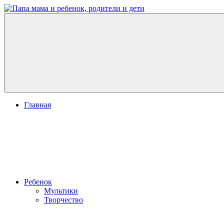
Перейти
к
Папа
развитие
содержимому
мама
ребенка,
и
игры
ребенок,
для
родители
детей
и
дети
Меню
Главная
Ребенок
Мультики
Творчество