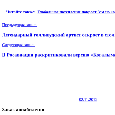
Читайте также:
Глобальное потепление покроет Землю «
Навигация
Предыдущая запись
по
Легендарный голливудский артист откроет в стол
записям
Следующая запись
В Росавиации раскритиковали версию «Когалыма
02.11.2015
Заказ авиабилетов