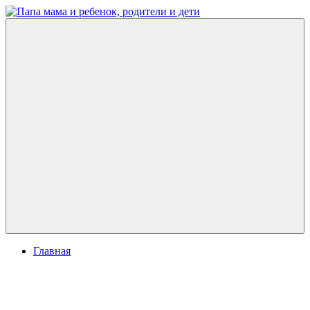
Перейти
к
Папа
развитие
содержимому
мама
ребенка,
и
игры
ребенок,
для
родители
детей
и
дети
Меню
Главная