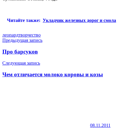
Читайте также:
Укладчик железных дорог и смола
леопард
творчество
Навигация
Предыдущая запись
по
Про барсуков
записям
Следующая запись
Чем отличается молоко коровы и козы
08.11.2011