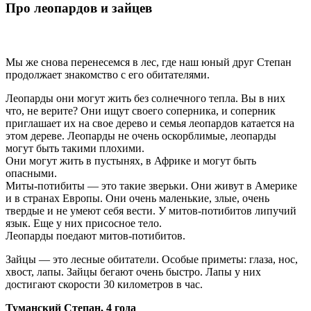
Про леопардов и зайцев
Мы же снова перенесемся в лес, где наш юный друг Степан
продолжает знакомство с его обитателями.
Леопарды они могут жить без солнечного тепла. Вы в них
что, не верите? Они ищут своего соперника, и соперник
приглашает их на свое дерево и семья леопардов катается на
этом дереве. Леопарды не очень оскорблимые, леопарды
могут быть такими плохими.
Они могут жить в пустынях, в Африке и могут быть
опасными.
Миты-потибиты — это такие зверьки. Они живут в Америке
и в странах Европы. Они очень маленькие, злые, очень
твердые и не умеют себя вести. У митов-потибитов липучий
язык. Еще у них присосное тело.
Леопарды поедают митов-потибитов.
Зайцы — это лесные обитатели. Особые приметы: глаза, нос,
хвост, лапы. Зайцы бегают очень быстро. Лапы у них
достигают скорости 30 километров в час.
Туманский Степан, 4 года