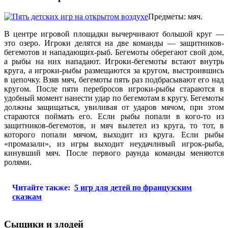
Предметы: мяч.
В центре игровой площадки вычерчивают большой круг —
это озеро. Игроки делятся на две команды — защитников-
бегемотов и нападающих-рыб. Бегемоты оберегают свой дом,
а рыбы на них нападают. Игроки-бегемоты встают внутрь
круга, а игроки-рыбы размещаются за кругом, выстроившись
в цепочку. Взяв мяч, бегемоты пять раз подбрасывают его над
кругом. После пяти перебросов игроки-рыбы стараются в
удобный момент нанести удар по бегемотам в кругу. Бегемоты
должны защищаться, увиливая от ударов мячом, при этом
стараются поймать его. Если рыбы попали в кого-то из
защитников-бегемотов, и мяч вылетел из круга, то тот, в
которого попали мячом, выходит из круга. Если рыбы
«промазали», из игры выходит неудачливый игрок-рыба,
кинувший мяч. После первого раунда команды меняются
ролями.
Читайте также:
5 игр для детей по французским
сказкам
Сыщики и злодей