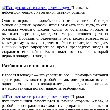
Предметы:
небольшой мешок с нарезанной цветной бумагой.
Один из игроков — злодей, остальные — сыщики. У злодея
мешок с цветной бумагой, чтобы отмечать свой путь, то есть
оставлять «следы». Злодей уходит от остальных игроков и
высыпает через каждые десять метров немного цветных
бумажек. Проделав определенный путь, злодей возвращается
к исходному пункту и прячется вблизи последнего «следа».
Сыщики через определенное время преследуют злодея и
стараются его найти. Выигрывает тот сыщик, который
первым обнаружит злодея.
Разбойники и пленники
Игровая площадка — это условный лес. С помощью считалки
три игрока становятся разбойниками, они располагаются с
одной стороны площадки-леса, а другие игроки-
путешественники встают напротив разбойников.
Игроки-
путешественники разбегаются в разные стороны «леса», а
разбойники стараются их схватить, превратить в пленников и
посадить в пещеру. Все взятые в плен игроки встают в круг в