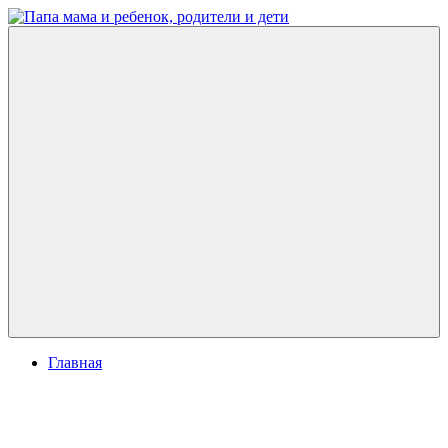
Перейти
к
Папа
развитие
содержимому
мама
ребенка,
и
игры
ребенок,
для
родители
детей
и
дети
Меню
Главная