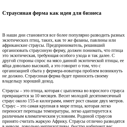
Страусиная ферма как идея для бизнеса
В наши дни становится все более популярно разводить разных
экзотических птиц, таких, как те же фазаны, павлины или
африканские страусы. Предприниматель, решивший
организовать страусиную ферму, должен понимать, что птица
это экзотическая, требующая особого ухода и так далее. С
другой стороны спрос на мясо данной экзотической птицы, ее
яйца довольно высокий, а это говорит о том, что с
организацией сбыта у фермера-новатора проблем возникнуть
не должно. Страусиная ферма будет приносить своему
владельцу хороший доход.
Страусы – это птица, которая с цыпленка во взрослого страуса
превращается за 10 месяцев. Весит молодой десятимесячный
страус около 155-и килограмм, имеет рост свыше двух метров.
Страус – это самая крупная в мире птица, которая легко
переносит перепады температуры, легко адаптируется к
различным климатическим условиям. Родиной страусов
принято считать жаркую Африку. Страусы отлично разводятся
в неволе, довольно неприхотливы, быстро набирают вес,