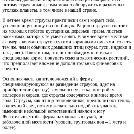
потому страусиные фермы можно обнаружить в различных
уголках планеты, в том числе в нашей стране.
В летнее время страусы практически сами кормят себя,
успешно ищут пищу на пастбищах. Рацион страусов состоит
их молодых побегов кустарника, деревьев, травы, листьев,
насекомых, которых те умело ловят. В зимнее время местные
фермеры кормят страусов сухими кормовыми смесями, то есть
тем же, чем и обычных домашних птиц (куры, гуси, индюки и
так далее). Плюс в том, что нет необходимости искать
специальные корма, покупать семена экзотических растений,
что предполагает вложение дополнительных финансовых
средств.
Основная часть капиталовложений в ферму,
специализирующуюся на разведение страусов, идет на
приобретение (аренду) земельного участка, постройку
вольеров и сараев, где страусы содержатся в зимнее время
года. Страусы, как птица теплолюбивая, предпочитают тепло,
солнечный свет, потому желательно подобрать участок,
имеющий небольшой естественный наклон к югу.
Желательно, чтобы ферма находилась в сухой, не
заболоченной местности (уровень грунтовых вод – 1 метр и
более).