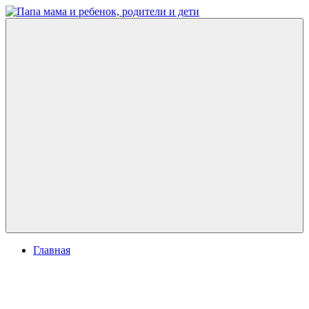
Перейти
к
Папа
развитие
содержимому
мама
ребенка,
и
игры
ребенок,
для
родители
детей
и
дети
Меню
Главная