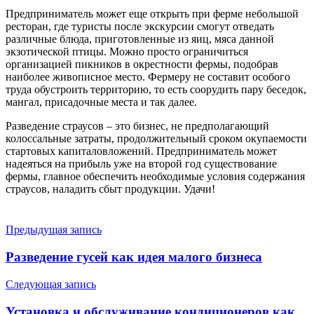
Предприниматель может еще открыть при ферме небольшой
ресторан, где туристы после экскурсии смогут отведать
различные блюда, приготовленные из яиц, мяса данной
экзотической птицы. Можно просто ограничиться
организацией пикников в окрестности фермы, подобрав
наиболее живописное место. Фермеру не составит особого
труда обустроить территорию, то есть соорудить пару беседок,
мангал, присадочные места и так далее.
Разведение страусов – это бизнес, не предполагающий
колоссальные затраты, продолжительный сроком окупаемости
стартовых капиталовложений. Предприниматель может
надеяться на прибыль уже на второй год существование
фермы, главное обеспечить необходимые условия содержания
страусов, наладить сбыт продукции. Удачи!
Навигация
Предыдущая запись
по
Разведение гусей как идея малого бизнеса
записям
Следующая запись
Установка и обслуживание кондиционеров как