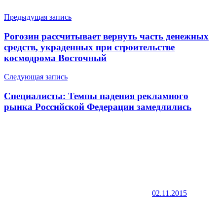
Навигация
Предыдущая запись
по
Рогозин рассчитывает вернуть часть денежных
записям
средств, украденных при строительстве
космодрома Восточный
Следующая запись
Специалисты: Темпы падения рекламного
рынка Российской Федерации замедлились
02.11.2015