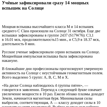
Учёные зафиксировали сразу 14 мощных
вспышек на Солнце
Мощная вспышка высочайшего класса М и 14 вспышек
среднего С Class произошли на Солнце 31 октября. Еще две
вспышки зафиксированы в группе 2437 (S17W76): C3,1
в 16.01 мск, продолжительность15 мин., и С5,9 в 18.37 мск,
длительность 8 мин.
Русские ученые зафиксировали серию вспышек на Солнце.
Мощнейшая импульсная вспышка была зафиксирована
накануне.
В ближайшие дни профессионалы прогнозируют умеренную
активность на Солнце с неустойчивым геомагнитным полем.
Всего выделено 5 групп: A, B, C, M и X.
«На диске Солнца наблюдалось 4 группы пятен», —
говорится в заявлении. Переход к следующей букве означает
увеличение мощности в 10 раз. Ежели облако плазмы доходит
Земли, начинается магнитная буря. Минимальная силы
выбросов, соответствующая, А — классу доходит силы в 10
нановатт на метр квадратный. Выброс вызвал сильнейшие