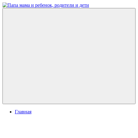
Перейти
к
Папа
развитие
содержимому
мама
ребенка,
и
игры
ребенок,
для
родители
детей
и
дети
Меню
Главная