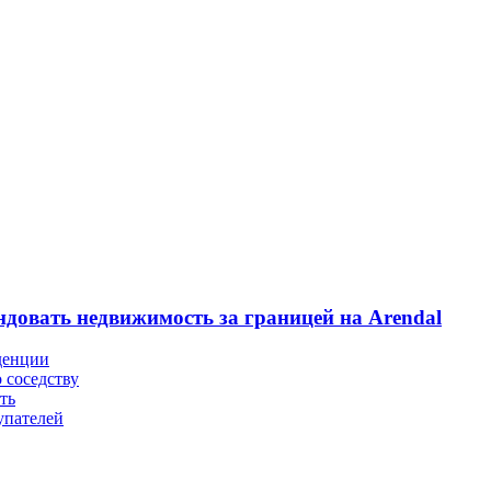
ндовать недвижимость за границей на Arendal
денции
 соседству
ть
упателей