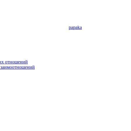
papaka
ких отношений
 взаимоотношений