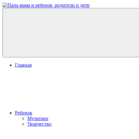
Перейти
к
Папа
развитие
содержимому
мама
ребенка,
и
игры
ребенок,
для
родители
детей
и
дети
Меню
Главная
Ребенок
Мультики
Творчество