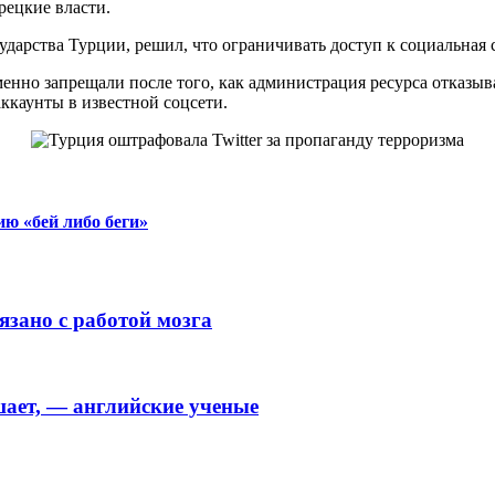
рецкие власти.
дарства Турции, решил, что ограничивать доступ к социальная 
менно запрещали после того, как администрация ресурса отказы
ккаунты в известной соцсети.
ию «бей либо беги»
язано с работой мозга
шает, — английские ученые