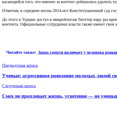
касающейся того, что именно за контент добивались удалить ту
Отметим, в середине весны 2014-ого Конституционный суд госу
До этого в Турции доступ к микроблогам Твиттер пару раз вре
контента. Официальные сотрудники власти также имеют свои а
Читайте также:
Запах смерти включает у человека реакц
Навигация
Предыдущая запись
по
Ученые: агрессивное поведение молодых людей св
записям
Следующая запись
Смех не продлевает жизнь, угнетение — не умень