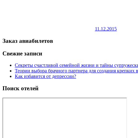
11.12.2015
Заказ авиабилетов
Свежие записи
Секреты счастливой семейной жизни и тайны супружес
Теории выбора брачного партнера для создания крепких
Как избавится от депрессии?
Поиск отелей