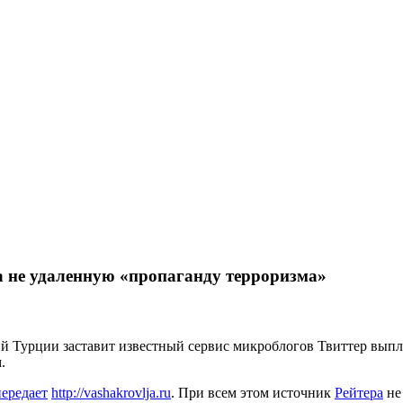
а не удаленную «пропаганду терроризма»
урции заставит известный сервис микроблогов Твиттер выплати
.
передает
http://vashakrovlja.ru
. При всем этом источник
Рейтера
не