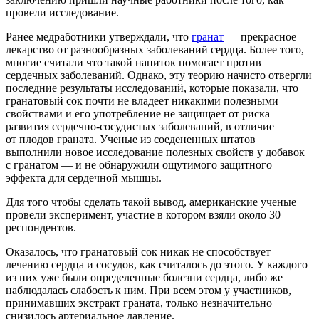
провели исследование.
Ранее медработники утверждали, что
гранат
— прекрасное
лекарство от разнообразных заболеваний сердца. Более того,
многие считали что такой напиток помогает против
сердечных заболеваний. Однако, эту теорию начисто отвергли
последние результаты исследований, которые показали, что
гранатовый сок почти не владеет никакими полезными
свойствами и его употребление не защищает от риска
развития сердечно-сосудистых заболеваний, в отличие
от плодов граната. Ученые из соедененных штатов
выполнили новое исследование полезных свойств у добавок
с гранатом — и не обнаружили ощутимого защитного
эффекта для сердечной мышцы.
Для того чтобы сделать такой вывод, американские ученые
провели эксперимент, участие в котором взяли около 30
респондентов.
Оказалось, что гранатовый сок никак не способствует
лечению сердца и сосудов, как считалось до этого. У каждого
из них уже были определенные болезни сердца, либо же
наблюдалась слабость к ним. При всем этом у участников,
принимавших экстракт граната, только незначительно
снизилось артериальное давление.