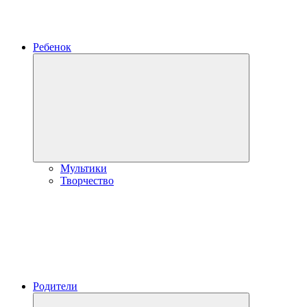
Ребенок
Развернуть
дочернее
меню
Мультики
Творчество
Родители
Развернуть