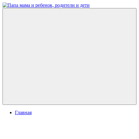
Перейти
к
Папа
развитие
содержимому
мама
ребенка,
и
игры
ребенок,
для
родители
детей
и
дети
Меню
Главная