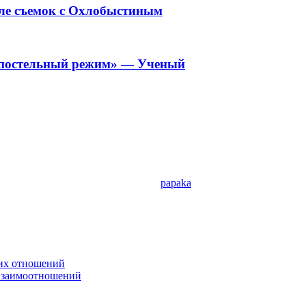
сле съемок с Охлобыстиным
«постельный режим» — Ученый
papaka
ких отношений
 взаимоотношений