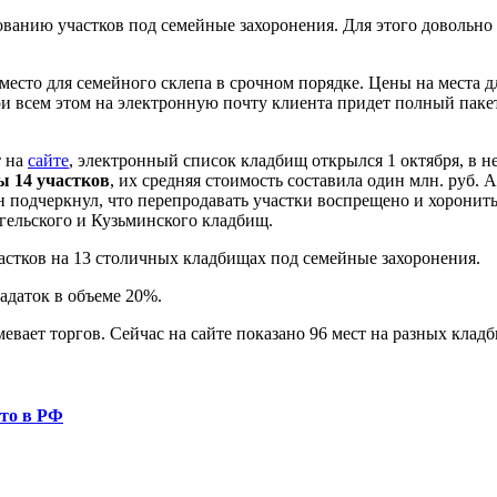
ванию участков под семейные захоронения. Для этого довольн
место для семейного склепа в срочном порядке. Цены на места д
ри всем этом на электронную почту клиента придет полный паке
т на
сайте
, электронный список кладбищ открылся 1 октября, в 
ы 14 участков
, их средняя стоимость составила один млн. руб. 
н подчеркнул, что перепродавать участки воспрещено и хоронит
ельского и Кузьминского кладбищ.
частков на 13 столичных кладбищах под семейные захоронения.
адаток в объеме 20%.
то в РФ