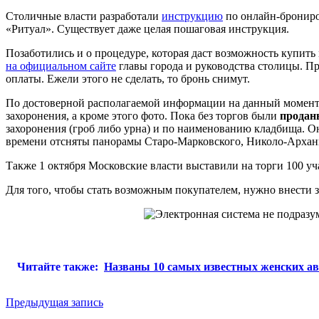
Столичные власти разработали
инструкцию
по онлайн-брониро
«Ритуал». Существует даже целая пошаговая инструкция.
Позаботились и о процедуре, которая даст возможность купить 
на официальном сайте
главы города и руководства столицы. П
оплаты. Ежели этого не сделать, то бронь снимут.
По достоверной располагаемой информации на данный момен
захоронения, а кроме этого фото. Пока без торгов были
продан
захоронения (гроб либо урна) и по наименованию кладбища. О
времени отсняты панорамы Старо-Марковского, Николо-Арханг
Также 1 октября Московские власти выставили на торги 100 у
Для того, чтобы стать возможным покупателем, нужно внести з
Читайте также:
Названы 10 самых известных женских ав
Навигация
Предыдущая запись