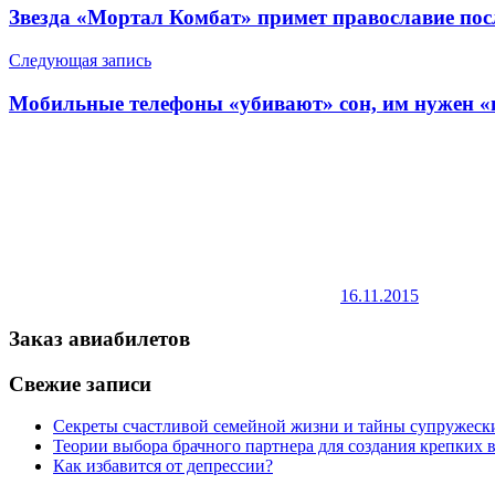
по
Звезда «Мортал Комбат» примет православие по
записям
Следующая запись
Мобильные телефоны «убивают» сон, им нужен 
16.11.2015
Заказ авиабилетов
Свежие записи
Секреты счастливой семейной жизни и тайны супружес
Теории выбора брачного партнера для создания крепких
Как избавится от депрессии?